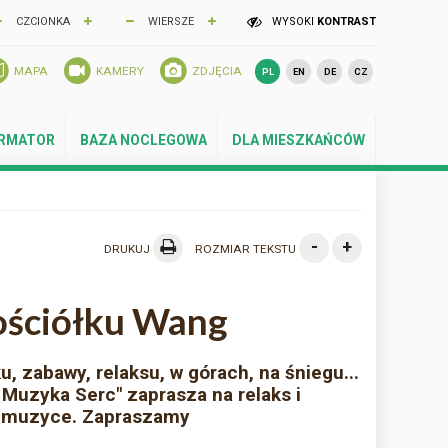
CZCIONKA
WIERSZE
WYSOKI
KONTRAST
MAPA
KAMERY
ZDJĘCIA
PL
EN
DE
CZ
ORMATOR
BAZA NOCLEGOWA
DLA MIESZKAŃCÓW
-
+
DRUKUJ
ROZMIAR TEKSTU
ściółku Wang
, zabawy, relaksu, w górach, na śniegu...
Muzyka Serc" zaprasza na relaks i
j muzyce. Zapraszamy