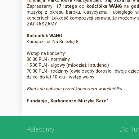
Fundacja "Karkonosze - Muzyka Serc" zaprasza na rela
Zapraszamy
17
lutego
do
kościółka WANG
na
god
muzykę z okresu baroku, klasycyzmu i ubiegłego wi
koncertach. Lekkość kompozycji sprawia, że możemy s
ZAPRASZAMY.
Kościółek WANG
Karpacz , ul. Na Śnieżkę 8
Wstęp na koncerty:
30.00 PLN - normalny
15.00 PLN - ulgowy (młodzież i studenci)
70.00 PLN - rodzinny (dwie osoby dorosłe i dwoje dziec
dzieci do lat 10-
ciu - wstęp wolny
Bilety do nabycia przed koncertem w kościółku.
Fundacja ,,Karkonosze-Muzyka Serc”
Polecamy
Dla Tu