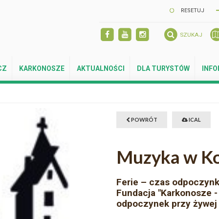
RESETUJ
SZUKAJ
CZ
KARKONOSZE
AKTUALNOŚCI
DLA TURYSTÓW
INF
POWRÓT
ICAL
Muzyka w Ko
Ferie – czas odpoczynku
Fundacja "Karkonosze - 
odpoczynek przy żywe