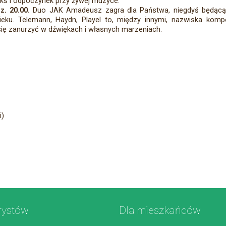
ks i odpoczynek przy żywej muzyce.
z. 20.00.
Duo JAK Amadeusz zagra dla Państwa, niegdyś będącą 
eku. Telemann, Haydn, Playel to, między innymi, nazwiska kom
ię zanurzyć w dźwiękach i własnych marzeniach.
i)
rystów
Dla mieszkańców