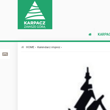
KARPA
HOME ›
Kalendarz imprez ›