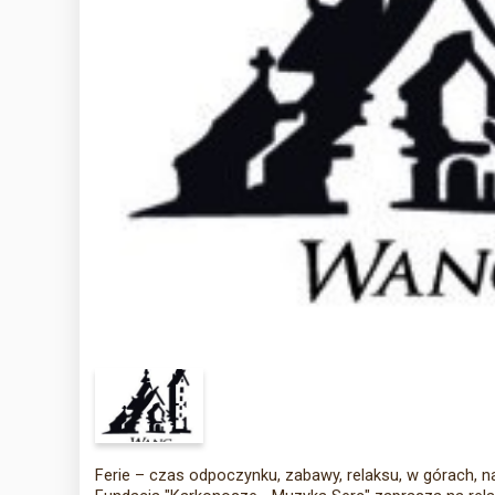
Ferie – czas odpoczynku, zabawy, relaksu, w górach, na