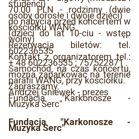
studenci)
70.00 PLN - rodzinny (dwie
osoby dorosłe i dwoje dzieci)
do nabycia przed koncertem w
kościółku WANG.
(dzieci do lat 10-ciu - wstęp
wolny)
Rezerwacja biletów: tel.
602236535
Kontakt z organizatorem tel.:
+ 48 602236535 ; 757522871 .
Samochód, na czas koncertu,
można zaparkować na terenie
parafii WANG, przy kościółku.
Zapraszamy.
Andrzej Gniewek - prezes
Fundacja "Karkonosze -
Muzyka Serc"
Fundacja "Karkonosze -
Muzyka Serc"