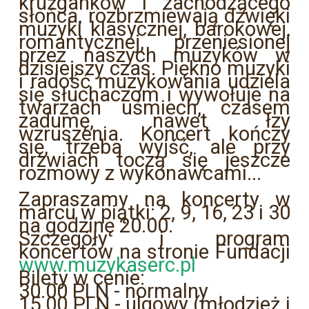
krużganków i zachodzącego
słońca, rozbrzmiewają dźwięki
muzyki klasycznej, barokowej,
romantycznej, przeniesionej
przez naszych muzyków w
dzisiejszy czas. Piękno muzyki
i radość muzykowania udziela
się słuchaczom i wywołuje na
twarzach uśmiech, czasem
zadumę, nawet łzy
wzruszenia. Koncert kończy
się, trzeba wyjść, ale przy
drzwiach toczą się jeszcze
rozmowy z wykonawcami...
Zapraszamy na koncerty w
marcu w piątki: 2, 9, 16, 23 i 30
na godzinę 20.00.
Szczegóły i program
koncertów na stronie Fundacji
www.muzykaserc.pl
Bilety w cenie:
30.00 PLN - normalny
15.00 PLN - ulgowy (młodzież i