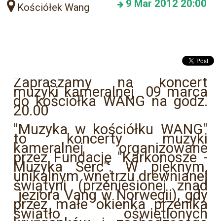
9
Mar 2012
20:00
Kościółek Wang
Zapraszamy na koncert
muzyki kameralnej 09 marca
do kościółka WANG na godz.
20.00
"Muzyka w kościółku WANG"
to koncerty muzyki
kameralnej organizowane
przez Fundację "Karkonosze -
Muzyka Serc". W pięknym,
unikalnym wnętrzu drewnianej
świątyni (przeniesionej znad
jeziora Vang w Norwegii), gdy
przez małe okienka przenika
światło oświetlonych