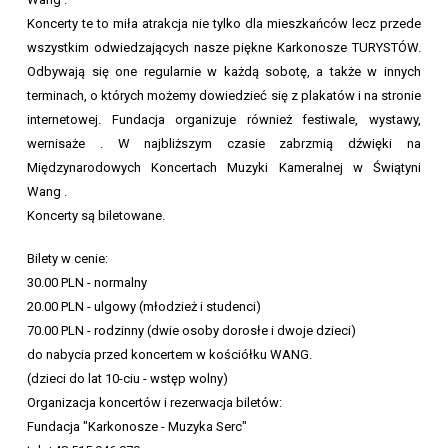
Koncerty te to miła atrakcja nie tylko dla mieszkańców lecz przede
wszystkim odwiedzających nasze piękne Karkonosze TURYSTÓW.
Odbywają się one regularnie w każdą sobotę, a także w innych
terminach, o których możemy dowiedzieć się z plakatów i na stronie
internetowej. Fundacja organizuje również festiwale, wystawy,
wernisaże . W najbliższym czasie zabrzmią dźwięki na
Międzynarodowych Koncertach Muzyki Kameralnej w Świątyni
Wang .
Koncerty są biletowane.
Bilety w cenie:
30.00 PLN - normalny
20.00 PLN - ulgowy (młodzież i studenci)
70.00 PLN - rodzinny (dwie osoby dorosłe i dwoje dzieci)
do nabycia przed koncertem w kościółku WANG.
(dzieci do lat 10-ciu - wstęp wolny)
Organizacja koncertów i rezerwacja biletów:
Fundacja "Karkonosze - Muzyka Serc"