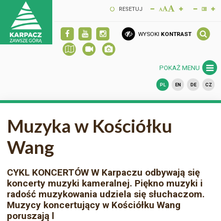
RESETUJ
WYSOKI
KONTRAST
POKAŻ MENU
PL
EN
DE
CZ
Muzyka w Kościółku
Wang
CYKL KONCERTÓW W Karpaczu odbywają się
koncerty muzyki kameralnej. Piękno muzyki i
radość muzykowania udziela się słuchaczom.
Muzycy koncertujący w Kościółku Wang
poruszają l