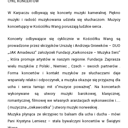
CYKL KONCERTÓW
W Karpaczu odbywają się koncerty muzyki kameralnej. Piękno
muzyki i radość muzykowania udziela się słuchaczom. Muzycy
koncertujący w Kościółku Wang poruszają ludzkie serca .
Koncerty odbywające się cyklicznie w Kościółku Wang są
prowadzone przez skrzypków Urszulę i Andrzeja Gniewków – DUO
„JAK Amadeusz” założycieli Fundacji „Karkonosze – Muzyka Serc”
, która promuje artystów w naszym regionie. Fundacja Zaprasza
wielu muzyków z Polski , Niemiec , Czech – swoich partnerów .
Forma koncertów i kontakt muzyków ze słuchaczami daje
wspaniały relaks i odpoczynek, a muzyka okazuje się przyjazną dla
ucha i serca łamiąc mit o”muzyce poważnej”. Na koncertach
wykonywane są utwory muzyki barokowej, klasycznej,
romantycznej, filmowej we własnych aranżacjach wykonawców i.....
( muzyczna „ciekawostka” ) utwory muzyki norweskiej .
Muzyka płynąca ze skrzypiec to balsam dla ucha i ducha - mówi
Pani Krystyna Lemiesz – stała bywalczyni koncertów w Świątyni
Wang .