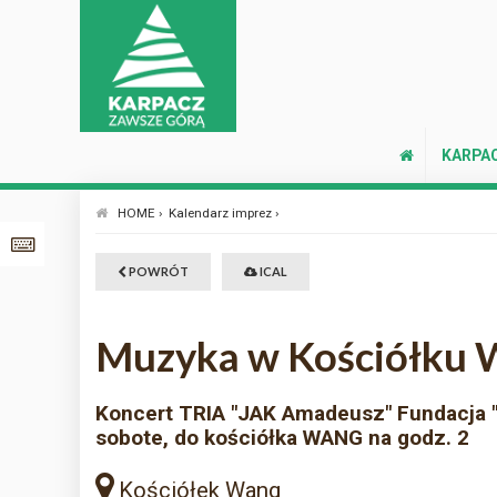
KARPA
HOME ›
Kalendarz imprez ›
POWRÓT
ICAL
Muzyka w Kościółku 
Koncert TRIA "JAK Amadeusz" Fundacja "
sobote, do kościółka WANG na godz. 2
Kościółek Wang