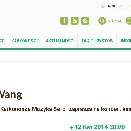
RESETUJ
SZUKAJ
CZ
KARKONOSZE
AKTUALNOŚCI
DLA TURYSTÓW
INF
Wang
Karkonosze Muzyka Serc" zaprasza na koncert kam
12
Kwi 2014
20:00