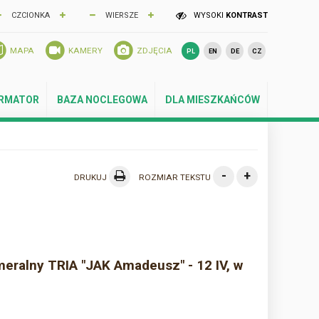
CZCIONKA
WIERSZE
WYSOKI
KONTRAST
MAPA
KAMERY
ZDJĘCIA
PL
EN
DE
CZ
ORMATOR
BAZA NOCLEGOWA
DLA MIESZKAŃCÓW
-
+
DRUKUJ
ROZMIAR TEKSTU
eralny TRIA "JAK Amadeusz" - 12 IV, w