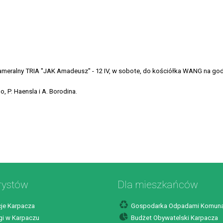
ameralny TRIA "JAK Amadeusz" - 12 IV, w sobote, do kościółka WANG na god
, P. Haensla i A. Borodina.
rystów
Dla mieszkańców
je Karpacza
Gospodarka Odpadami Komuna
i w Karpaczu
Budżet Obywatelski Karpacza