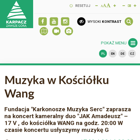
RESETUJ
WYSOKI
KONTRAST
POKAŻ MENU
PL
EN
DE
CZ
Muzyka w Kościółku
Wang
Fundacja "Karkonosze Muzyka Serc" zaprasza
na koncert kameralny duo "JAK Amadeusz" –
17 V , do kościółka WANG na godz. 20:00 W
czasie koncertu usłyszymy muzykę G