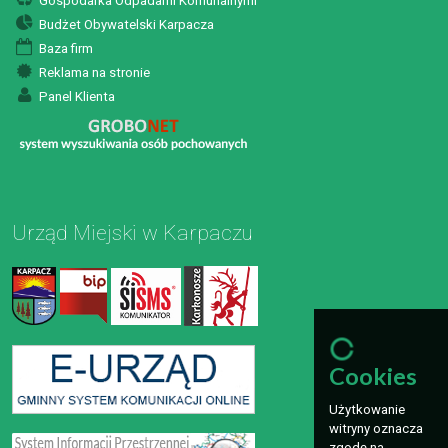
Gospodarka Odpadami Komunalnymi
Budżet Obywatelski Karpacza
Baza firm
Reklama na stronie
Panel Klienta
Urząd Miejski w Karpaczu
Cookies
Użytkowanie
witryny oznacza
zgodę na