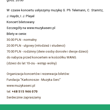
godz. 20:00
W czasie koncertu usłyszymy muzykę G. Ph Telemann, C. Stamitz,
J. Haydn, I. J. Pleyel
Koncert biletowany
Szczegóły na www.muzykaserc.pl
Bilety w cenie:
30.00 PLN - normalny
20.00 PLN - ulgowy (młodzież i studenci)
70.00 PLN - rodzinny (dwie osoby dorosłe i dwoje dzieci)
do nabycia przed koncertem w kościółku WANG.
(dzieci do lat 10-ciu - wstęp wolny)
Organizacja koncertów i rezerwacja biletów:
Fundacja "Karkonosze - Muzyka Serc"
www.muzykaserc.pl
tel.
+48 515 946 070
Serdecznie zapraszamy.