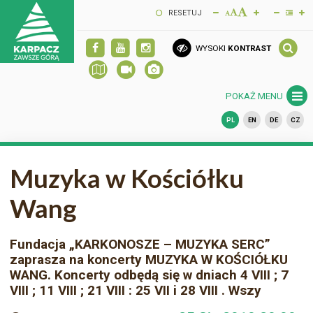
RESETUJ
WYSOKI
KONTRAST
POKAŻ MENU
PL
EN
DE
CZ
Muzyka w Kościółku
Wang
Fundacja „KARKONOSZE – MUZYKA SERC”
zaprasza na koncerty MUZYKA W KOŚCIÓŁKU
WANG. Koncerty odbędą się w dniach 4 VIII ; 7
VIII ; 11 VIII ; 21 VIII : 25 VII i 28 VIII . Wszy