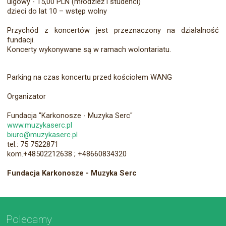
ulgowy - 15,00 PLN (młodzież i studenci)
dzieci do lat 10 – wstęp wolny
Przychód z koncertów jest przeznaczony na działalność
fundacji.
Koncerty wykonywane są w ramach wolontariatu.
Parking na czas koncertu przed kościołem WANG
Organizator
Fundacja "Karkonosze - Muzyka Serc"
www.muzykaserc.pl
biuro@muzykaserc.pl
tel.: 75 7522871
kom.+48502212638 ; +48660834320
Fundacja Karkonosze - Muzyka Serc
Polecamy