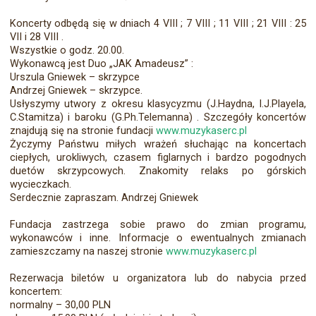
Koncerty odbędą się w dniach 4 VIII ; 7 VIII ; 11 VIII ; 21 VIII : 25
VII i 28 VIII .
Wszystkie o godz. 20.00.
Wykonawcą jest Duo „JAK Amadeusz” :
Urszula Gniewek – skrzypce
Andrzej Gniewek – skrzypce.
Usłyszymy utwory z okresu klasycyzmu (J.Haydna, I.J.Playela,
C.Stamitza) i baroku (G.Ph.Telemanna) . Szczegóły koncertów
znajdują się na stronie fundacji
www.muzykaserc.pl
Życzymy Państwu miłych wrażeń słuchając na koncertach
ciepłych, urokliwych, czasem figlarnych i bardzo pogodnych
duetów skrzypcowych. Znakomity relaks po górskich
wycieczkach.
Serdecznie zapraszam. Andrzej Gniewek
Fundacja zastrzega sobie prawo do zmian programu,
wykonawców i inne. Informacje o ewentualnych zmianach
zamieszczamy na naszej stronie
www.muzykaserc.pl
Rezerwacja biletów u organizatora lub do nabycia przed
koncertem:
normalny – 30,00 PLN