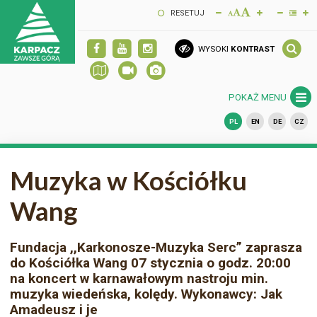
RESETUJ
WYSOKI
KONTRAST
POKAŻ MENU
PL
EN
DE
CZ
Muzyka w Kościółku
Wang
Fundacja ,,Karkonosze-Muzyka Serc” zaprasza
do Kościółka Wang 07 stycznia o godz. 20:00
na koncert w karnawałowym nastroju min.
muzyka wiedeńska, kolędy. Wykonawcy: Jak
Amadeusz i je