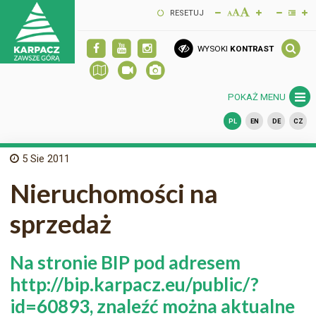
RESETUJ
WYSOKI
KONTRAST
POKAŻ MENU
PL
EN
DE
CZ
5
Sie 2011
Nieruchomości na
sprzedaż
Na stronie BIP pod adresem
http://bip.karpacz.eu/public/?
id=60893, znaleźć można aktualne