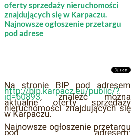
oferty sprzedaży nieruchomości
znajdujących się w Karpaczu.
Najnowsze ogłoszenie przetargu
pod adrese
Na stronie BIP pod adresem
http://bip.karpacz.eu/public/?
id=60893
, znaleźć można
aktualne oferty sprzedaży
nieruchomości znajdujących się
w Karpaczu.
Najnowsze ogłoszenie przetargu
pod adresem: