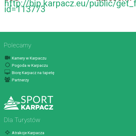
http://bip.karpacz.eu/public/get_
id=113773
Polecamy
Kamery w Karpaczu
Pogoda w Karpaczu
Biorę Karpacz na tapetę
Partnerzy
Dla Turystów
Atrakcje Karpacza