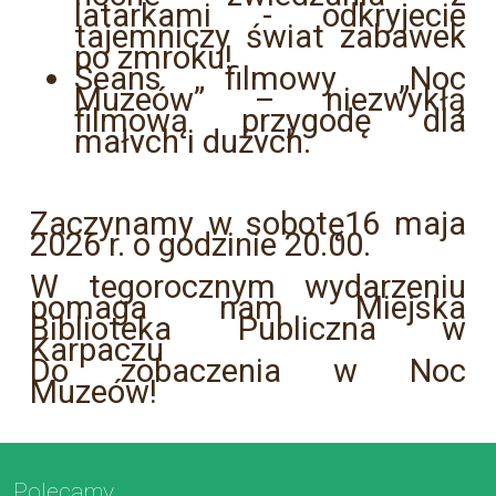
latarkami - odkryjecie
tajemniczy świat zabawek
po zmroku!
Seans filmowy „Noc
Muzeów” – niezwykłą
filmową przygodę dla
małych i dużych.
Zaczynamy w sobotę16 maja
2026 r. o godzinie 20.00.
W tegorocznym wydarzeniu
pomaga nam Miejska
Biblioteka Publiczna w
Karpaczu
Do zobaczenia w Noc
Muzeów!
Polecamy