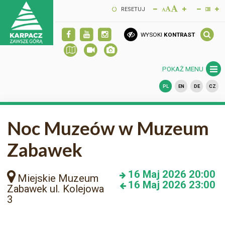
RESETUJ
WYSOKI
KONTRAST
POKAŻ MENU
PL
EN
DE
CZ
Noc Muzeów w Muzeum
Zabawek
16
Maj 2026
20:00
Miejskie Muzeum
16
Maj 2026
23:00
Zabawek ul. Kolejowa
3