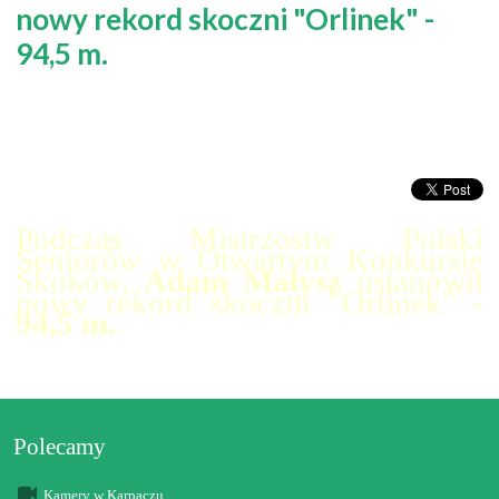
nowy rekord skoczni "Orlinek" -
94,5 m.
Podczas Mistrzostw Polski
Seniorów w Otwartym Konkursie
Skoków,
Adam Małysz
ustanowił
nowy rekord skoczni "Orlinek" -
94,5 m.
Polecamy
Kamery w Karpaczu