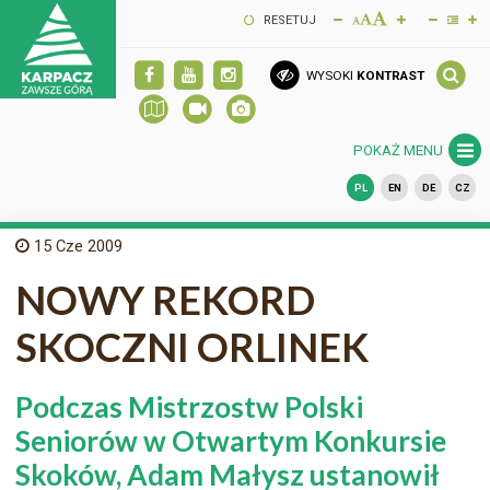
RESETUJ
WYSOKI
KONTRAST
POKAŻ MENU
PL
EN
DE
CZ
15
Cze 2009
NOWY REKORD
SKOCZNI ORLINEK
Podczas Mistrzostw Polski
Seniorów w Otwartym Konkursie
Skoków, Adam Małysz ustanowił