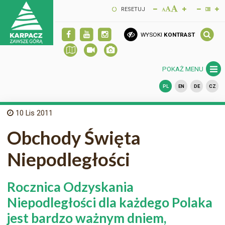
RESETUJ
WYSOKI
KONTRAST
POKAŻ MENU
PL
EN
DE
CZ
10
Lis 2011
Obchody Święta
Niepodległości
Rocznica Odzyskania
Niepodległości dla każdego Polaka
jest bardzo ważnym dniem,