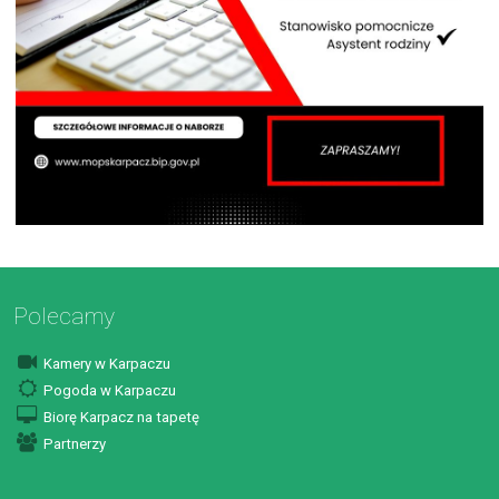
Polecamy
Kamery w Karpaczu
Pogoda w Karpaczu
Biorę Karpacz na tapetę
Partnerzy