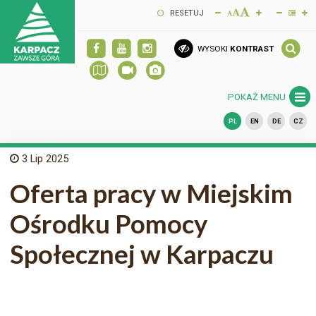
RESETUJ
WYSOKI
KONTRAST
POKAŻ MENU
PL
EN
DE
CZ
3
Lip 2025
Oferta pracy w Miejskim
Ośrodku Pomocy
Społecznej w Karpaczu