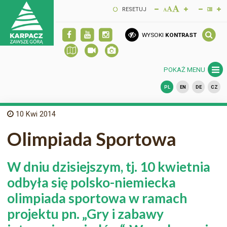
RESETUJ
WYSOKI
KONTRAST
POKAŻ MENU
PL
EN
DE
CZ
10
Kwi 2014
Olimpiada Sportowa
W dniu dzisiejszym, tj. 10 kwietnia
odbyła się polsko-niemiecka
olimpiada sportowa w ramach
projektu pn. „Gry i zabawy