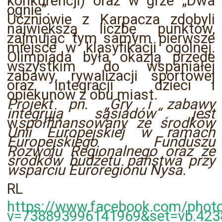
konkurencji) oraz w grze „Dwa
ognie”.
Uczniowie z Karpacza zdobyli
największą liczbę punktów,
zajmując tym samym pierwsze
miejsce w klasyfikacji ogólnej.
Olimpiada była okazją przede
wszystkim do wspaniałej
zabawy, rywalizacji sportowej
oraz integracji dzieci i
opiekunów z obu miast.
Projekt pn. „Gry i zabawy
integrują sąsiadów“ jest
w
spółfinansowany ze środków
Unii Europejskiej w ramach
Europejskiego Funduszu
Rozwoju Regionalnego oraz ze
środków budżetu państwa przy
wsparciu Euroregionu Nysa.
RL
https://www.facebook.com/phot
v=738893996141969&set=vb.423