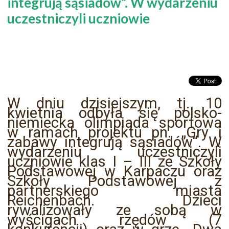
integrują sąsiadów“. W wydarzeniu
uczestniczyli uczniowie
W dniu dzisiejszym, tj. 10
kwietnia odbyła się polsko-
niemiecka olimpiada sportowa
w ramach projektu pn. „Gry i
zabawy integrują sąsiadów“. W
wydarzeniu uczestniczyli
uczniowie klas I – III ze Szkoły
Podstawowej w Karpaczu oraz
Szkoły Podstawowej z
partnerskiego miasta
Reichenbach. Dzieci
rywalizowały ze sobą w
wyścigach rzędów (7