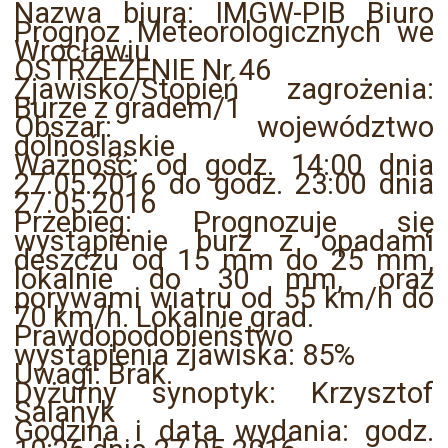
Nazwa biura: IMGW-PIB Biuro
Prognoz Meteorologicznych we
Wrocławiu
OSTRZEŻENIE Nr 46
Zjawisko/Stopień zagrożenia:
Burze z gradem/1
Obszar: województwo
dolnośląskie
Ważność: od godz. 14:00 dnia
27.05.2016 do godz. 23:00 dnia
27.05.2016
Przebieg: Prognozuje się
wystąpienie burz z opadami
deszczu od 15 mm do 25 mm,
lokalnie do 30 mm, oraz
porywami wiatru od 55 km/h do
70 km/h. Lokalnie grad.
Prawdopodobieństwo
wystąpienia zjawiska: 85%
Uwagi: Brak.
Dyżurny synoptyk: Krzysztof
Salanyk
Godzina i data wydania: godz.