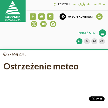
RESETUJ
WYSOKI
KONTRAST
POKAŻ MENU
PL
EN
DE
CZ
27
Maj 2016
Ostrzeżenie meteo