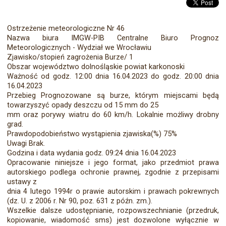
Ostrzeżenie meteorologiczne Nr 46
Nazwa biura IMGW-PIB Centralne Biuro Prognoz
Meteorologicznych - Wydział we Wrocławiu
Zjawisko/stopień zagrożenia Burze/ 1
Obszar województwo dolnośląskie powiat karkonoski
Ważność od godz. 12:00 dnia 16.04.2023 do godz. 20:00 dnia
16.04.2023
Przebieg Prognozowane są burze, którym miejscami będą
towarzyszyć opady deszczu od 15 mm do 25
mm oraz porywy wiatru do 60 km/h. Lokalnie możliwy drobny
grad.
Prawdopodobieństwo wystąpienia zjawiska(%) 75%
Uwagi Brak.
Godzina i data wydania godz. 09:24 dnia 16.04.2023
Opracowanie niniejsze i jego format, jako przedmiot prawa
autorskiego podlega ochronie prawnej, zgodnie z przepisami
ustawy z
dnia 4 lutego 1994r o prawie autorskim i prawach pokrewnych
(dz. U. z 2006 r. Nr 90, poz. 631 z późn. zm.).
Wszelkie dalsze udostępnianie, rozpowszechnianie (przedruk,
kopiowanie, wiadomość sms) jest dozwolone wyłącznie w