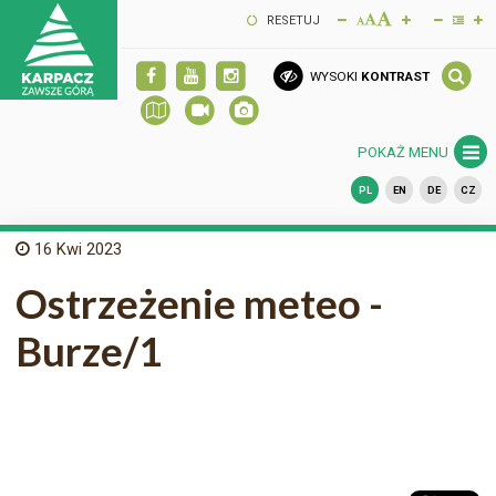
RESETUJ
WYSOKI
KONTRAST
POKAŻ MENU
PL
EN
DE
CZ
16
Kwi 2023
Ostrzeżenie meteo -
Burze/1