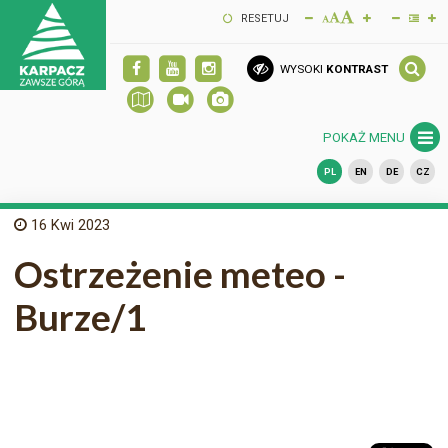
RESETUJ
WYSOKI
KONTRAST
POKAŻ MENU
PL
EN
DE
CZ
16
Kwi 2023
Ostrzeżenie meteo -
Burze/1