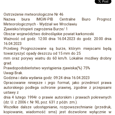
Ostrzeżenie meteorologiczne Nr 46
Nazwa biura IMGW-PIB Centralne Biuro Prognoz
Meteorologicznych - Wydział we Wrocławiu
Zjawisko/stopień zagrożenia Burze/ 1
Obszar województwo dolnośląskie powiat karkonoski
Ważność od godz. 12:00 dnia 16.04.2023 do godz. 20:00 dnia
16.04.2023
Przebieg Prognozowane są burze, którym miejscami będą
towarzyszyć opady deszczu od 15 mm do 25
mm oraz porywy wiatru do 60 km/h. Lokalnie możliwy drobny
grad.
Prawdopodobieństwo wystąpienia zjawiska(%) 75%
Uwagi Brak.
Godzina i data wydania godz. 09:24 dnia 16.04.2023
Opracowanie niniejsze i jego format, jako przedmiot prawa
autorskiego podlega ochronie prawnej, zgodnie z przepisami
ustawy z
dnia 4 lutego 1994r o prawie autorskim i prawach pokrewnych
(dz. U. z 2006 r. Nr 90, poz. 631 z późn. zm.).
Wszelkie dalsze udostępnianie, rozpowszechnianie (przedruk,
kopiowanie, wiadomość sms) jest dozwolone wyłącznie w