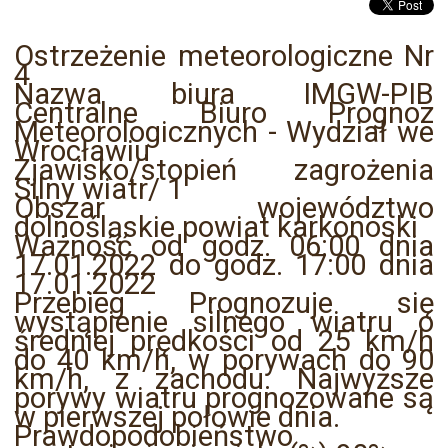
Ostrzeżenie meteorologiczne Nr
4
Nazwa biura IMGW-PIB
Centralne Biuro Prognoz
Meteorologicznych - Wydział we
Wrocławiu
Zjawisko/stopień zagrożenia
Silny wiatr/ 1
Obszar województwo
dolnośląskie powiat karkonoski
Ważność od godz. 06:00 dnia
17.01.2022 do godz. 17:00 dnia
17.01.2022
Przebieg Prognozuje się
wystąpienie silnego wiatru o
średniej prędkości od 25 km/h
do 40 km/h, w porywach do 90
km/h, z zachodu. Najwyższe
porywy wiatru prognozowane są
w pierwszej połowie dnia.
Prawdopodobieństwo