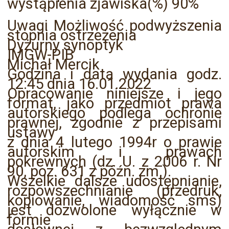
wystąpienia zjawiska(%) 90%
Uwagi Możliwość podwyższenia
stopnia ostrzeżenia
Dyżurny synoptyk
IMGW-PIB
Michał Mercik
Godzina i data wydania godz.
12:45 dnia 16.01.2022
Opracowanie niniejsze i jego
format, jako przedmiot prawa
autorskiego podlega ochronie
prawnej, zgodnie z przepisami
ustawy
z dnia 4 lutego 1994r o prawie
autorskim i prawach
pokrewnych (dz. U. z 2006 r. Nr
90, poz. 631 z późn. zm.).
Wszelkie dalsze udostępnianie,
rozpowszechnianie (przedruk,
kopiowanie, wiadomość sms)
jest dozwolone wyłącznie w
formie