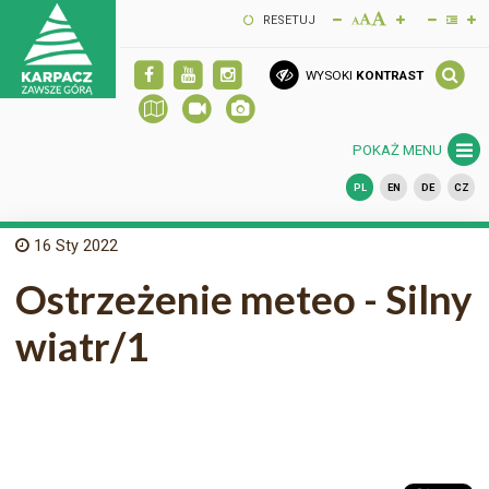
RESETUJ
WYSOKI
KONTRAST
POKAŻ MENU
PL
EN
DE
CZ
16
Sty 2022
Ostrzeżenie meteo - Silny
wiatr/1