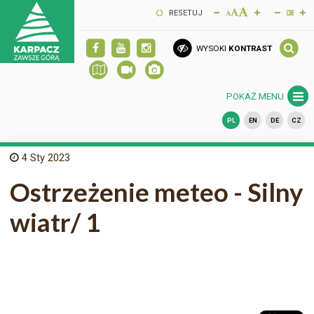
RESETUJ
WYSOKI
KONTRAST
POKAŻ MENU
PL
EN
DE
CZ
4
Sty 2023
Ostrzeżenie meteo - Silny
wiatr/ 1