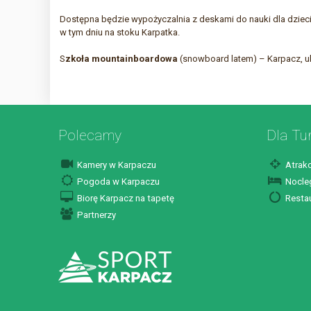
Dostępna będzie wypożyczalnia z deskami do nauki dla dzieci
w tym dniu na stoku Karpatka.
S
zkoła mountainboardowa
(snowboard latem) – Karpacz, ul.
Polecamy
Dla Tu
Kamery w Karpaczu
Atrakc
Pogoda w Karpaczu
Nocleg
Biorę Karpacz na tapetę
Restau
Partnerzy