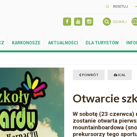
RESETUJ
SZUKAJ
CZ
KARKONOSZE
AKTUALNOŚCI
DLA TURYSTÓW
INF
POWRÓT
ICAL
Otwarcie sz
W sobotę (23 czerwca) n
zostanie otwarta pierw
mountainboardowa (snow
prekursorzy tego sport