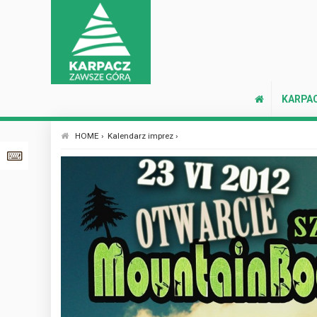
KARPA
HOME ›
Kalendarz imprez ›