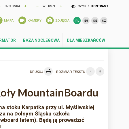
CZCIONKA
WIERSZE
WYSOKI
KONTRAST
MAPA
KAMERY
ZDJĘCIA
PL
EN
DE
CZ
ORMATOR
BAZA NOCLEGOWA
DLA MIESZKAŃCÓW
-
+
DRUKUJ
ROZMIAR TEKSTU
koły MountainBoardu
a stoku Karpatka przy ul. Myśliwskiej
sza na Dolnym Śląsku szkoła
board latem). Będą ją prowadzić
u