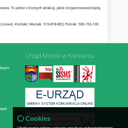
na. To jedne z licznych atrakcji, jakie zorganizowane będą
zczowe). Kontakt: Maciek: 519-818-820, Piotrek: 503-735-103.
Urząd Miejski w Karpaczu
lnymi
Cookies
Użytkowanie witryny oznacza zgodę na wykorzystywanie