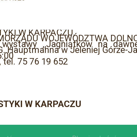
TYKI W KARPACZU,
AMORZĄDU WOJEWÓDZTWA DOLN
 wystawy ,,Jagniątków na dawne
 Hauptmanna w Jeleniej Górze-Ja
5:00
 tel. 75 76 19 652
STYKI W KARPACZU