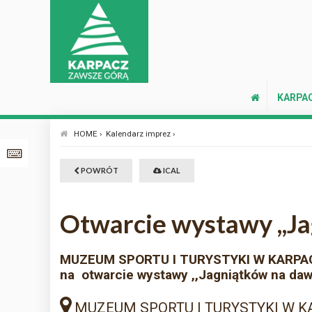
KARPA
HOME ›
Kalendarz imprez ›
POWRÓT
ICAL
Otwarcie wystawy ,,J
MUZEUM SPORTU I TURYSTYKI W KARPA
na otwarcie wystawy ,,Jagniątków na d
MUZEUM SPORTU I TURYSTYKI W 