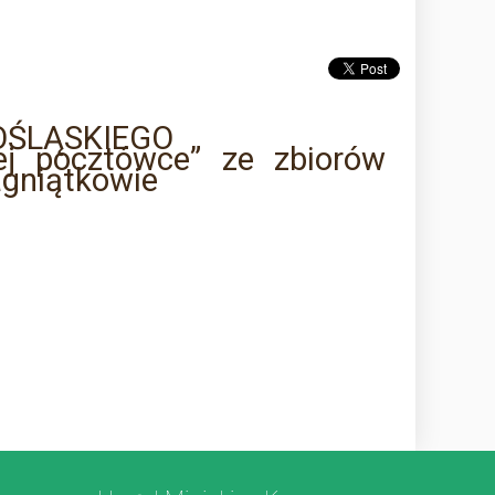
OŚLĄSKIEGO
j pocztówce” ze zbiorów
gniątkowie