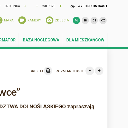
CZCIONKA
WIERSZE
WYSOKI
KONTRAST
MAPA
KAMERY
ZDJĘCIA
PL
EN
DE
CZ
ORMATOR
BAZA NOCLEGOWA
DLA MIESZKAŃCÓW
-
+
DRUKUJ
ROZMIAR TEKSTU
ówce”
DZTWA DOLNOŚLĄSKIEGO zapraszają