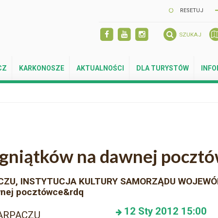
RESETUJ
SZUKAJ
CZ
KARKONOSZE
AKTUALNOŚCI
DLA TURYSTÓW
INF
agniątków na dawnej poczt
CZU, INSTYTUCJA KULTURY SAMORZĄDU WOJEWÓ
awnej pocztówce&rdq
12
Sty 2012
15:00
KARPACZU