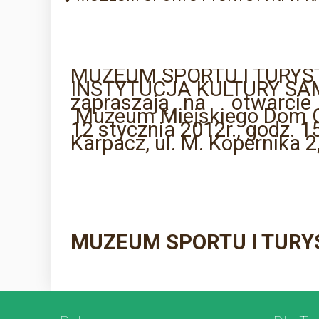
MUZEUM SPORTU I TURYS
INSTYTUCJA KULTURY S
zapraszają na otwarcie
Muzeum Miejskiego Dom G.
12 stycznia 2012r., godz. 1
Karpacz, ul. M. Kopernika 2,
MUZEUM SPORTU I TURY