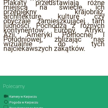
Plakaty przedstawiają różne
miejsca na świecie, ich
przepiękny krajobraz,
architekturę, kulturę czy
obyczaje zamieszkującej tam
ludności. Pochodzą z różnych
kontynentów: Europy, Afryki,
Azji, Ameryki Północnej i
Południowej, zbliżając nas
wizualnie do tych
najciekawszych zakątków.
Polecamy
Kamery w Karpaczu
Pogoda w Karpaczu