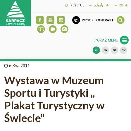
RESETUJ
WYSOKI
KONTRAST
POKAŻ MENU
PL
EN
DE
CZ
6
Kwi 2011
Wystawa w Muzeum
Sportu i Turystyki ,,
Plakat Turystyczny w
Świecie"