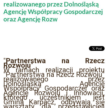
realizowanego przez Dolnośląską
Agencję Współpracy Gospodarczej
oraz Agencję Rozw
"
Partnerstwa na Rzecz
Rozwoju
"
W ramach realizacji projektu
"Partnerstwa na Rzecz Rozwoju"
realizowanego przez
Dolnośląską Agencję
Współpracy Gospodarczej oraz
Agencję Rozwoju i Innowacji,
którego uczestnikiem jest
Gmina Karpacz, odbywają się
warsztaty dla przedstawicieli