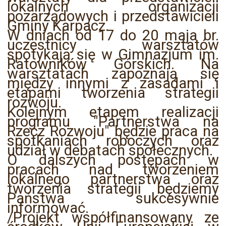
lokalnych organizacji
pozarządowych i przedstawicieli
Gminy Karpacz.
W dniach od 17 do 20 maja br.
uczestnicy warsztatów
spotykają się w Gimnazjum im.
Ratowników Górskich. Na
warsztatach zapoznają się
między innymi z zasadami i
etapami tworzenia strategii
rozwoju.
Kolejnym etapem realizacji
programu "Partnerstwa na
Rzecz Rozwoju" będzie praca na
spotkaniach roboczych oraz
udział w debatach społecznych.
O dalszych postępach w
pracach nad tworzeniem
lokalnego partnerstwa oraz
tworzenia strategii będziemy
Państwa sukcesywnie
informować.
/Projekt współfinansowany ze