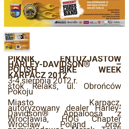
PIKNIK ENTUZJASTÓW
HARLEY-DAVIDSON® –
POLISH BIKE WEEK
KARPACZ 2012
3-4 sierpnia 2012 r.
stok Relaks, ul. Obrońców
Pokoju
Miasto Karpacz,
autoryzowany dealer Harley-
Davidson
®
Appaloosa z
Wrocławia, HOG Chapter
Wrocław Poland oraz