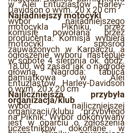
w Alei Entuzjastów Harley-
Davidson o wym. 20 x 20 cm
Najładniejszy motocykl
wybór najładniejszego
motocykla Pikniku, przez
komisję powołaną przez
producenta. Komisja wybiera
motocykl spośród
zauważonych w Karpaczu, a
ogłoszenie wyboru następuje
w sobotę 4 sierpnia ok. godz.
18.00, wg zasad jak o nagrodę
główną. Nagroda: tablica
pamiątkowa w Alei
Entuzjastów Harley-Davidson
o wym. 20 x 20 cm
Najliczniejsza przybyła
organizacja/klub
wybór najliczniejszej
organizacji/klubu przybyłego
na Piknik. Wybór dokonywany
jest w oparciu o zgłoszenia
uczestników dokonane w