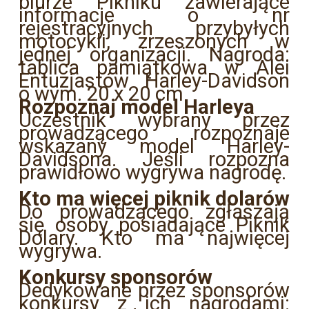
biurze Pikniku zawierające
informacje o nr
rejestracyjnych przybyłych
motocykli, zrzeszonych w
jednej organizacji. Nagroda:
tablica pamiątkowa w Alei
Entuzjastów Harley-Davidson
o wym. 20 x 20 cm
Rozpoznaj model Harleya
Uczestnik wybrany przez
prowadzącego rozpoznaje
wskazany model Harley-
Davidsona. Jeśli rozpozna
prawidłowo wygrywa nagrodę.
Kto ma więcej piknik dolarów
Do prowadzącego zgłaszają
się osoby posiadające Piknik
Dolary. Kto ma najwięcej
wygrywa.
Konkursy sponsorów
Dedykowane przez sponsorów
konkursy z ich nagrodami: