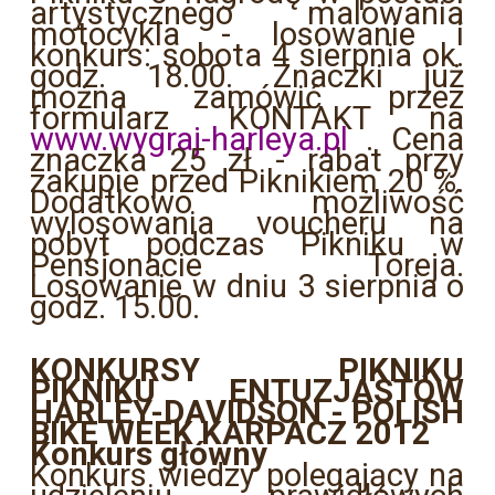
artystycznego malowania
motocykla - losowanie i
konkurs: sobota 4 sierpnia ok.
godz. 18.00. Znaczki już
można zamówić przez
formularz KONTAKT na
www.wygraj-harleya.pl
. Cena
znaczka 25 zł - rabat przy
zakupie przed Piknikiem 20 %.
Dodatkowo możliwość
wylosowania voucheru na
pobyt podczas Pikniku w
Pensjonacie Toreja.
Losowanie w dniu 3 sierpnia o
godz. 15.00.
KONKURSY PIKNIKU
PIKNIKU ENTUZJASTÓW
HARLEY-DAVIDSON - POLISH
BIKE WEEK KARPACZ 2012
Konkurs główny
Konkurs wiedzy polegający na