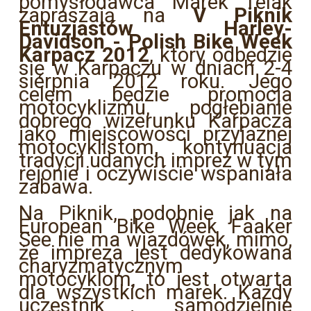
pomysłodawca Marek Telak
zapraszają na
V Piknik
Entuzjastów Harley-
Davidson - Polish Bike Week
Karpacz 2012
, który odbędzie
się w Karpaczu w dniach 2-4
sierpnia 2012 roku. Jego
celem będzie promocja
motocyklizmu, pogłębianie
dobrego wizerunku Karpacza
jako miejscowości przyjaznej
motocyklistom, kontynuacja
tradycji udanych imprez w tym
rejonie i oczywiście wspaniała
zabawa.
Na Piknik, podobnie jak na
European Bike Week Faaker
See nie ma wjazdówek, mimo,
że impreza jest dedykowana
charyzmatycznym
motocyklom, to jest otwarta
dla wszystkich marek. Każdy
uczestnik samodzielnie