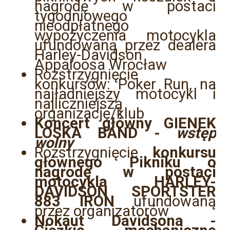
nagrodę w postaci
tygodniowego
nieodpłatnego
wypożyczenia motocykla
ufundowaną przez dealera
Harley-Davidson
Appaloosa Wrocław
Rozstrzygnięcie
konkursów: Poker Run, na
najładniejszy motocykl i
najliczniejszą
organizację/klub
Koncert główny GIENEK
LOSKA BAND -
wstęp
wolny
Rozstrzygnięcie
konkursu
głównego Pikniku o
nagrodę w postaci
motocykla HARLEY-
DAVIDSON SPORTSTER
883 IRON
ufundowaną
przez organizatorów
Nokaut Davidsona -