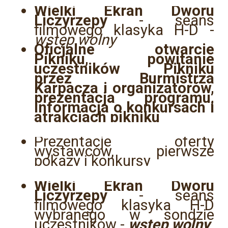
Wielki Ekran Dworu
Liczyrzepy
- seans
filmowego klasyka H-D -
wstęp wolny
Oficjalne otwarcie
Pikniku, powitanie
uczestników Pikniku
przez Burmistrza
Karpacza i organizatorów,
prezentacja programu,
informacja o konkursach i
atrakcjach pikniku
Prezentacje oferty
wystawców, pierwsze
pokazy i konkursy
Wielki Ekran Dworu
Liczyrzepy
- seans
filmowego klasyka H-D
wybranego w sondzie
uczestników -
wstęp wolny