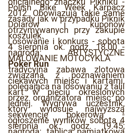
oficjalnego znaczku Pikniku -
Polish Bike Week Karpacz
2012. Obowiązują takie same
zasady jak w przypadku Piknik
Dolarów i kuponów
otrzymywanych przy zakupie
koszulek.
Losowanie i konkurs - sobota
4 sierpnia ok. godz. 18.00 -
nagroda: ARTYSTYCZNE
MALOWANIE MOTOCYKLA
Poker Run
tradycyjna zabawa zlotowa
związana z poznawaniem
ciekawych miejsc i kartami,
polegająca na losowaniu z talii
kart w pięciu określonych
przez organizatora miejsc po
jednej. Wygrywa uczestnik,
który wylosuje najwyższą
sekwencję pokerową -
ogłoszenie wyników sobota 4
sierpnia ok. godz. 19.45;
nagroda: tablica pamiątkowa