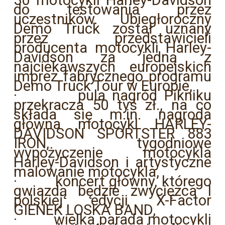
do testowania przez
uczestników. Ubiegłoroczny
Demo Truck został uznany
przez przedstawicieli
producenta motocykli Harley-
Davidson za jedną z
najciekawszych europejskich
imprez fabrycznego programu
Demo Truck Tour w Europie,
·
pula nagród Pikniku
przekracza 50 tyś zł., na co
składa się m.in. nagroda
główna motocykl HARLEY-
DAVIDSON SPORTSTER 883
IRON, tygodniowe
wypożyczenie motocykla
Harley-Davidson i artystyczne
malowanie motocykla,
·
koncert główny, którego
gwiazdą będzie zwycięzca I
polskiej edycji X-Factor
GIENEK LOSKA BAND,
·
wielka parada motocykli