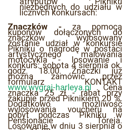
atrybutów Pikniku
niezbędnych do udziału w
licznych konkursach:
Znaczków -
za pomocą
kuponów dołączonych do
znaczków wylosowany
zostanie udział w konkursie
Pikniku o nagrodę w postaci
artystycznego malowania
motocykla - losowanie i
konkurs: sobota 4 sierpnia ok.
godz. 18.00. Znaczki już
można zamówić przez
formularz KONTAKT
www.wygraj-harleya.pl
. Cena
znaczka 25 zł - rabat przy
zakupie przed Piknikiem 20 %.
Dodatkowo możliwość
wylosowania voucheru na
pobyt podczas Pikniku w
Pensjonacie Toreja.
Losowanie w dniu 3 sierpnia o