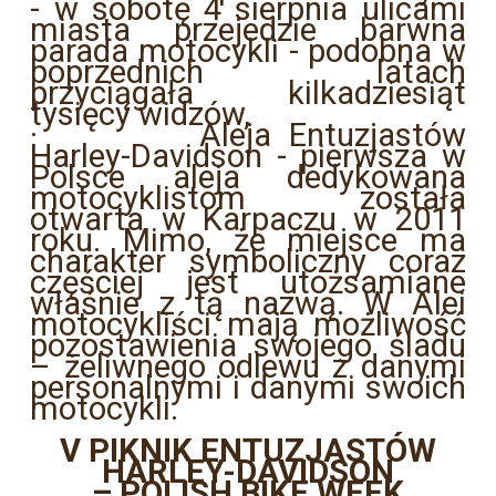
- w sobotę 4 sierpnia ulicami
miasta przejedzie barwna
parada motocykli - podobna w
poprzednich latach
przyciągała kilkadziesiąt
tysięcy widzów,
·
Aleja Entuzjastów
Harley-Davidson - pierwsza w
Polsce aleja dedykowana
motocyklistom została
otwarta w Karpaczu w 2011
roku. Mimo, że miejsce ma
charakter symboliczny coraz
częściej jest utożsamiane
właśnie z tą nazwą. W Alei
motocykliści mają możliwość
pozostawienia swojego śladu
– żeliwnego odlewu z danymi
personalnymi i danymi swoich
motocykli.
V PIKNIK ENTUZJASTÓW
HARLEY-DAVIDSON
– POLISH BIKE WEEK