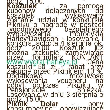
godz. 15.00.
Koszulek
- za pomocą
kuponów dołączonych do
koszulek wylosowany
zostanie udział w konkursie
Pikniku o nagrodę w postaci
tygodniowego bezpłatnego
wypożyczenia motocykla
Harley-Davidson - losowanie i
konkurs: sobota 4 sierpnia ok.
godz. 20.00. Koszulki już
można zakupić zamawiając
przez formularz KONTAKT
www.wygraj-harleya.pl
. Cena
koszulki 50 zł - rabat przy
zakupie przed Piknikiem 10 %.
Dodatkowo możliwość
wylosowania voucheru na
pobyt podczas Pikniku w
Pensjonacie Śnieżka.
Losowanie w dniu 3 sierpnia o
godz. 15.00.
Piknik Dolar
- bony
konsumpcyjne obowiązujące