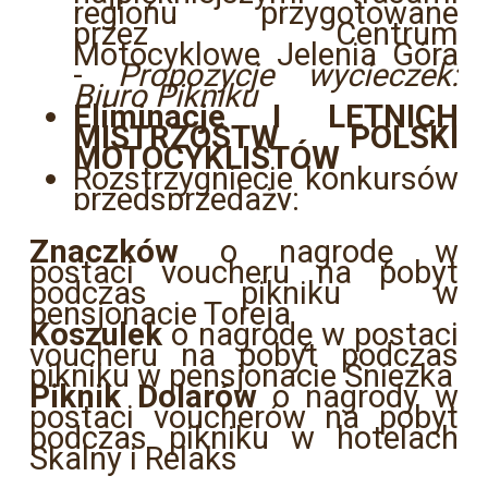
regionu przygotowane
przez Centrum
Motocyklowe Jelenia Góra
-
Propozycje wycieczek:
Biuro Pikniku
Eliminacje I LETNICH
MISTRZOSTW POLSKI
MOTOCYKLISTÓW
Rozstrzygniecie konkursów
przedsprzedaży:
Znaczków
o nagrodę w
postaci voucheru na pobyt
podczas pikniku w
pensjonacie Toreja
Koszulek
o nagrodę w postaci
voucheru na pobyt podczas
pikniku w pensjonacie Śnieżka
Piknik Dolarów
o nagrody w
postaci voucherów na pobyt
podczas pikniku w hotelach
Skalny i Relaks