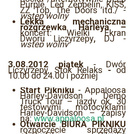
Purple, Led Zeppelin, KISS
,
ZZ Top, The Doors itd./ -
wstęp wolny
Lekka mechaniczna
rozgrzewka Harleya –
koncert: Wielki Ekran
Dworu Liczyrzepy
,
DJ -
wstęp wolny
3.08.2012 piątek
- Dwór
Liczyrzepy, Stok Relaks
-
od
10.00 do 24.00 i później
Start Pikniku
- Appaloosa
Harley-Davidson Demo
Truck Tour – jazdy ok. 30
testowymi motocyklami
Harley-Davidson – zapisy
na:
www.appaloosa.pl
Otwarcie BIURA PIKNIKU
rozpoczęcie sprzedaży