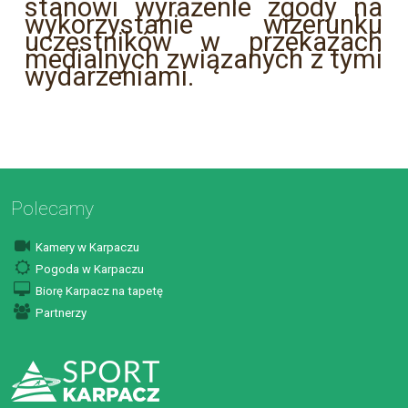
stanowi wyrażenie zgody na
wykorzystanie wizerunku
uczestników w przekazach
medialnych związanych z tymi
wydarzeniami.
Polecamy
Kamery w Karpaczu
Pogoda w Karpaczu
Biorę Karpacz na tapetę
Partnerzy