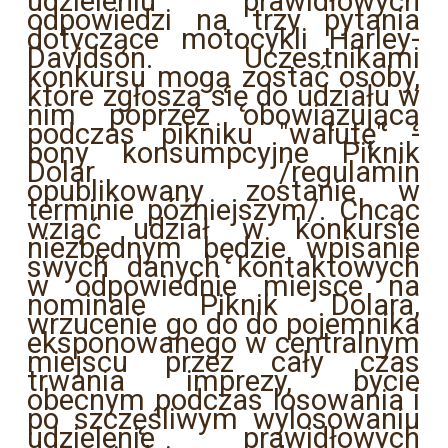
udzieleniu prawidłowych
odpowiedzi na trzy pytania
dotyczące motocykli Harley-
Davidson. Uczestnikami
konkursu mogą zostać osoby,
które zgłoszą się do udziału w
nim poprzez obowiązującą
podczas pikniku "walutę" -
bony konsumpcyjne Piknik
Dolar /regulamin
opublikowany zostanie w
terminie późniejszym/. Chcąc
wziąć udział w konkursie
niezbędnym będzie wpisanie
swych danych kontaktowych
w odpowiednie miejsce na
nominale Piknik Dolara,
wrzucenie go do do pojemnika
eksponowanego w centralnym
miejscu przez cały czas
trwania imprezy, bycie
obecnym podczas losowania i
po szczęśliwym wylosowaniu
udzielenie prawidłowych