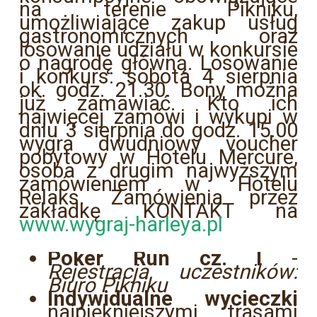
na terenie Pikniku,
umożliwiające zakup usług
gastronomicznych oraz
losowanie udziału w konkursie
o nagrodę główną. Losowanie
i konkurs: sobota 4 sierpnia
ok. godz. 21.30. Bony można
już zamawiać. Kto ich
najwięcej zamówi i wykupi w
dniu 3 sierpnia do godz. 15.00
wygra dwudniowy voucher
pobytowy w Hotelu Mercure,
osoba z drugim najwyższym
zamówieniem w Hotelu
Relaks. Zamówienia przez
zakładkę KONTAKT na
www.wygraj-harleya.pl
Poker Run cz. I
-
Rejestracja uczestników:
Biuro Pikniku
Indywidualne wycieczki
najpiękniejszymi trasami