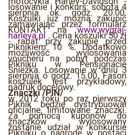
motocykla Harley-Davidson -
losowanie i konkurs: sobota 4
sierpnia ok. godz. 20.00.
Koszulki już można zakupić
zamawiając przez formularz
KONTAKT na
www.wygraj-
harleya.pl
. Cena koszulki 50 zł
- rabat przy zakupie przed
Piknikiem 10 %. Dodatkowo
możliwość wylosowania
voucheru na pobyt podczas
Pikniku w Pensjonacie
Śnieżka. Losowanie w dniu 3
sierpnia o godz. 15.00. Fason
koszulek jest przykładowy,
nadruk docelowy.
Znaczki /PIN/
w 2012 roku po raz pierwszy
Piknik będzie dystrybuował
oficjalne, limitowane znaczki.
Za pomocą kuponów do
znaczków wylosowany
zostanie udział w konkursie
Pikniku o nagrodę w postaci