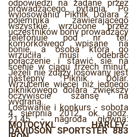
odpowiedzi na zadane przez
prowadzącego pytania. Po
wylosowaniu Piknik Dolara z
pojemnika zawierającego
wszystkie wrzucone przez
uczestników bony prowadzący
telefonuje pod nr tel.
komórkowego wpisane na
bonie, a osoba która go
wrzuciła musi odebrać
połączenie i stawić sie na
scenie w ciągu trzech minut.
Jeżeli nie zdąży losowany jest
następny Piknik Dolar.
Wrzucenie więcej niż jednego
piknikowego dolara zwiększy
oczywiście szansę na
wygraną.
Losowanie i konkurs - sobota
4 sierpnia 2012, ok. godz.
21.45 - nagroda główna:
MOTOCYKL HARLEY-
DAVIDSON SPORTSTER 883
IRON