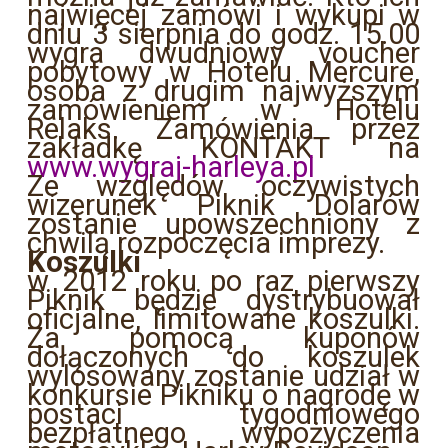
najwięcej zamówi i wykupi w
dniu 3 sierpnia do godz. 15.00
wygra dwudniowy voucher
pobytowy w Hotelu Mercure,
osoba z drugim najwyższym
zamówieniem w Hotelu
Relaks. Zamówienia przez
zakładkę KONTAKT na
www.wygraj-harleya.pl
Ze względów oczywistych
wizerunek Piknik Dolarów
zostanie upowszechniony z
chwilą rozpoczęcia imprezy.
Koszulki
w 2012 roku po raz pierwszy
Piknik będzie dystrybuował
oficjalne, limitowane koszulki.
Za pomocą kuponów
dołączonych do koszulek
wylosowany zostanie udział w
konkursie Pikniku o nagrodę w
postaci tygodniowego
bezpłatnego wypożyczenia