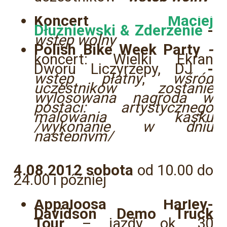
Koncert
Maciej
Dłużniewski & Zderzenie
-
wstęp wolny
Polish Bike Week Party
-
koncert: Wielki Ekran
Dworu Liczyrzepy, DJ
-
wstęp płatny
,
wśród
uczestników zostanie
wylosowana nagroda w
postaci: artystycznego
malowania kasku
/wykonanie w dniu
następnym/
4.08.2012 sobota
od 10.00 do
24.00 i później
Appaloosa Harley-
Davidson Demo Truck
Tour
– jazdy ok. 30