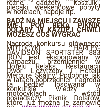
różne gadżety, koszulki,
plecaki, weekendowe pobyty
w hotelach, napoje itp.
BĄDŹ NA MIEJSCU I ZAWSZE
MIEJ POD RĘKĄ PIKNIK
DOLARY, W KAŻDEJ CHWILI
MOŻESZ COŚ WYGRAĆ
Nagroda konkursu głównego:
MOTOCYKL HARLEY-
DAVIDSON SPORTSTER 883
IRON jest eksponowany w
Karpaczu, przemiennie w
Hotelu Relaks, Restauracji
Dwór Liczyrzepy i Hotelu
Mercure Skalny. Podobnie jak
w latach poprzednich nagroda
ta będzie losowana w
konkursie wiedzy o
motocyklach wśród
posiadaczy Piknik Dolarów,
które już można je zamówić