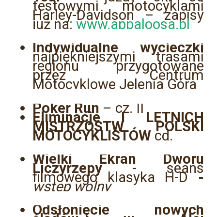
testowymi motocyklami
Harley-Davidson – zapisy
już na:
www.appaloosa.pl
Indywidualne wycieczki
najpiękniejszymi trasami
regionu przygotowane
przez Centrum
Motocyklowe Jelenia Góra
Poker Run
– cz. II
Eliminacje I LETNICH
MISTRZOSTW POLSKI
MOTOCYKLISTÓW
cd.
Wielki Ekran Dworu
Liczyrzepy
- seans
filmowego klasyka H-D
-
wstęp wolny
Odsłonięcie nowych