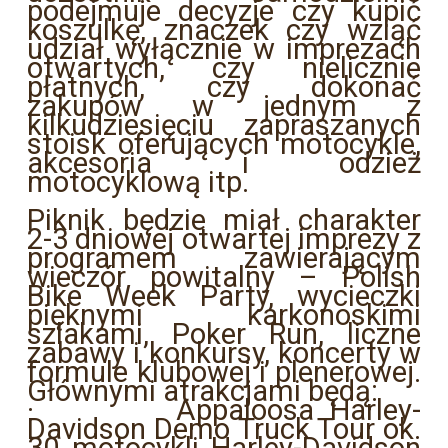
podejmuje decyzje czy kupić
koszulkę, znaczek czy wziąć
udział wyłącznie w imprezach
otwartych, czy nielicznie
płatnych, czy dokonać
zakupów w jednym z
kilkudziesięciu zapraszanych
stoisk oferujących motocykle,
akcesoria i odzież
motocyklową itp.
Piknik będzie miał charakter
2-3 dniowej otwartej imprezy z
programem zawierającym
wieczór powitalny – Polish
Bike Week Party, wycieczki
pięknymi karkonoskimi
szlakami, Poker Run, liczne
zabawy i konkursy, koncerty w
formule klubowej i plenerowej.
Głównymi atrakcjami będą:
·
Appaloosa Harley-
Davidson Demo Truck Tour ok.
30 motocykli Harley-Davidson