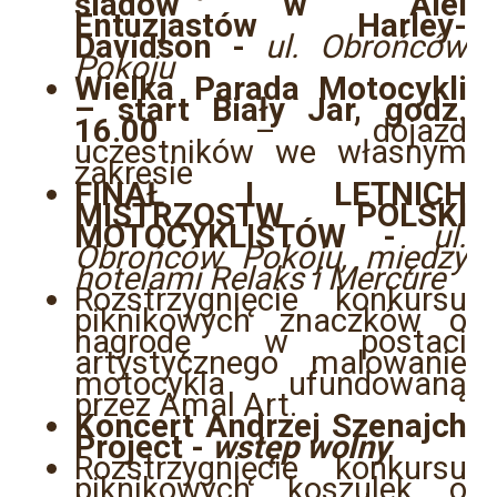
śladów w Alei
Entuzjastów Harley-
Davidson -
ul. Obrońców
Pokoju
Wielka Parada Motocykli
– start Biały Jar, godz.
16.00
– dojazd
uczestników we własnym
zakresie
FINAŁ I LETNICH
MISTRZOSTW POLSKI
MOTOCYKLISTÓW -
ul.
Obrońców Pokoju, między
hotelami Relaks i Mercure
Rozstrzygnięcie konkursu
piknikowych znaczków o
nagrodę w postaci
artystycznego malowanie
motocykla ufundowaną
przez Amal Art.
Koncert Andrzej Szenajch
Project -
wstęp wolny
Rozstrzygnięcie konkursu
piknikowych koszulek o