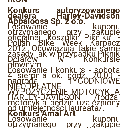
Konkurs autoryzowanego
dealera Harley-Davidson
Appaloosa Sp. z o.o.
Losowanie kuponu
otrzymanego przy zakupie
oficjalnej koszulki Pikniku -
Polish Bike Week Karpacz
2012. Obowiązują takie same
zasady jak w przypadku Piknik
Dolarów w Konkursie
głównym.
Losowanie i konkurs - sobota
4 sierpnia ok. godz. 20.00 -
nagroda: TYGODNIOWE
NIEODPŁATNE
WYPOŻYCZENIE MOTOCYKLA
HARLEY-DAVIDSON /rodzaj
motocykla będzie uzależniony
od umiejętności laureata/.
Konkurs Amal Art
Losowanie kuponu
otrzymanego przy zakupie