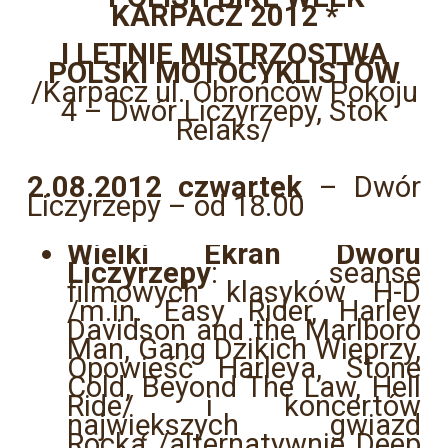
KARPACZ 2012 *
I LETNIE MISTRZOSTWA
POLSKI MOTOCYKLISTÓW
/Karpacz ul. Obrońców Pokoju
4 – Dwór Liczyrzepy, Stok
Relaks/
2.08.2012 czwartek
– Dwór
Liczyrzepy – od 18.00
Wielki Ekran Dworu
Liczyrzepy
: seanse
filmowych klasyków H-D
/m.in. Easy Rider,
Harley
Davidson and the Marlboro
Man, Gang Dzikich Wieprzy,
Opowieść Harleya, Stone
Cold, Beyond The Law, Hell
Ride/
i
koncertów
największych gwiazd
Rocka /alternatywnie Deep