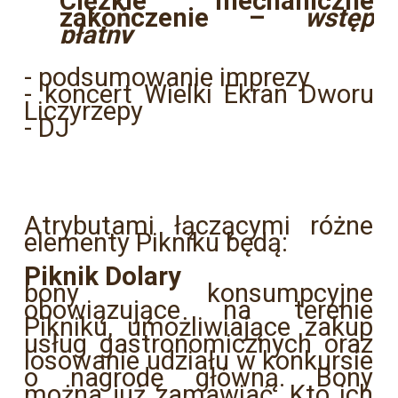
Ciężkie mechaniczne
zakończenie –
wstęp
płatny
- podsumowanie imprezy
- koncert Wielki Ekran Dworu
Liczyrzepy
- DJ
Atrybutami łączącymi różne
elementy Pikniku będą:
Piknik Dolary
bony konsumpcyjne
obowiązujące na terenie
Pikniku, umożliwiające zakup
usług gastronomicznych oraz
losowanie udziału w konkursie
o nagrodę główną. Bony
można już zamawiać. Kto ich