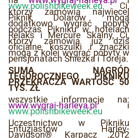
na
www.wygraj-harleya.pl
i
www.polishbikeweek.eu
. Ci,
którzy zamówią najwięcej
Piknik Dolarów mogą
dodatkowo wygrać pobyty
podczas Pikniku w hotelach
Relaks i Mercure Skalny, Ci,
którzy zamówią już dziś
oficjalne koszulki i znaczki
mogą z kolei wygrać pobyty w
pensjonatach Śnieżka i Toreja.
SUMA NAGRÓD
TEGOROCZNEGO PIKNIKU
PRZEKRACZA WARTOŚĆ 50
TYŚ. ZŁ
wszystkie informacje na:
www.wygraj-harleya.pl
i
www.polishbikeweek.eu
Uczestnictwo w Pikniku
Entuzjastów Harley-
Davidson® Karpacz 2012