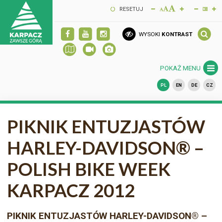
RESETUJ
WYSOKI
KONTRAST
POKAŻ MENU
PL
EN
DE
CZ
PIKNIK ENTUZJASTÓW
HARLEY-DAVIDSON® –
POLISH BIKE WEEK
KARPACZ 2012
PIKNIK ENTUZJASTÓW HARLEY-DAVIDSON® –