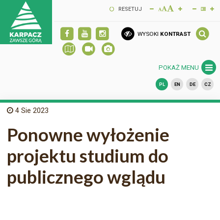
RESETUJ
WYSOKI
KONTRAST
POKAŻ MENU
PL
EN
DE
CZ
4
Sie 2023
Ponowne wyłożenie
projektu studium do
publicznego wglądu