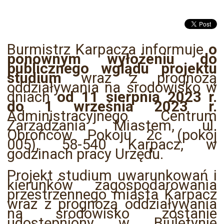
Burmistrz Karpacza informuje
o
ponownym wyłożeniu do
publicznego wglądu projektu
studium
wraz z prognozą
oddziaływania na środowisko w
dniach
od 11 sierpnia 2023 r.
do 1 września 2023 r.
Administracyjnego Centrum
Zarządzania Miastem, ul.
Obrońców Pokoju 2c (pokój
005), 58-540 Karpacz, w
godzinach pracy Urzędu.
Projekt studium uwarunkowań i
kierunków zagospodarowania
przestrzennego miasta Karpacz
wraz z prognozą oddziaływania
na środowisko zostanie
udostępniony w Biuletynie