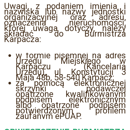
Uwagi, z podaniem imienia i
nazwiska lub nazwy jednostki
organizacyjnej oraz adresu,
oznaczenia nieruchomości,
której uwaga dotyczy, należy
składać do Burmistrza
Karpacza:
w formie pisemnej na adres
Urzędu Miejskiego w
Karpaczu (Kancelaria
Urzędu), ul. Konstytucji 3
Maja 48b, 58-540 Karpacz;
za pomocą elektronicznej
skrzynki podawczej
opatrzone kwalifikowanym
podpisem elektronicznym
albo opatrzone podpisem
potwierdzonym profilem
zaufanym ePUAP.