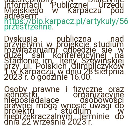
Informacji Publicznej Urzędu
Miejskiego w Karpaczu pod
adresem:
https://bip.karpacz.pl/artykuly/
przestrzenne
.
Dyskusja publiczna nad
przyjętymi w projekcie studium
rozwiązaniami odbędzie się w
dużej sali konferencyjnej na
Stadionie im. Ireny Szewińskiej
przy ul. Polskich Olimpijczyków
1 w Karpaczu, w dniu 28 sierpnia
2023 r. o godzinie 16.00.
Osoby prawne i fizyczne oraz
jednostki organizacyjne
nieposiadające osobowości
prawnej mogą wnosić uwagi do
projektu studium w
nieprzekraczalnym terminie do
dnia 22 września 2023 r.