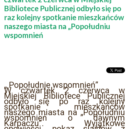
Bibliotece Publicznej odbyło się po
raz kolejny spotkanie mieszkańców
naszego miasta na „Popołudniu
wspomnień
„ Popołudnie wspomnień”
W czwartek 2 czerwca w
Miejskiej Bibliotece Publicznej
odbyło się po raz kolejny
spotkanie mieszkańców
naszego miasta na „Popołudniu
wspomnień o dawnym
Karpaczu”. Wyjątkowe
opowieści, pokaz slajdów z