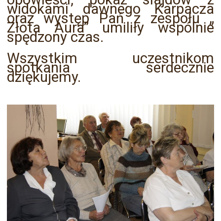
widokami dawnego Karpacza
oraz występ Pań z zespołu „
Złota Aura” umiliły wspólnie
spędzony czas.
Wszystkim uczestnikom
spotkania serdecznie
dziękujemy.