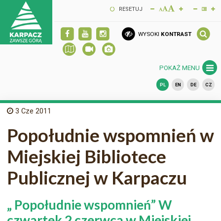
RESETUJ
WYSOKI
KONTRAST
POKAŻ MENU
PL
EN
DE
CZ
3
Cze 2011
Popołudnie wspomnień w
Miejskiej Bibliotece
Publicznej w Karpaczu
„ Popołudnie wspomnień” W
czwartek 2 czerwca w Miejskiej