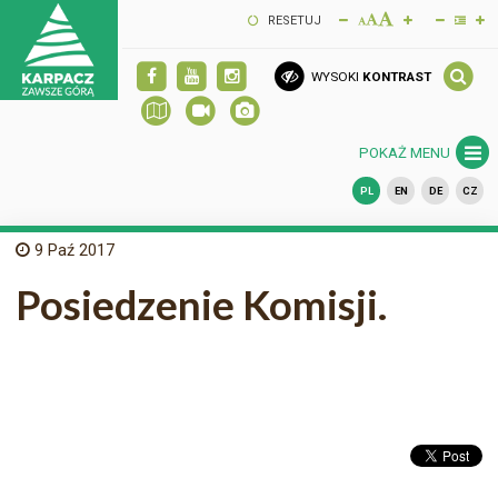
RESETUJ
WYSOKI
KONTRAST
POKAŻ MENU
PL
EN
DE
CZ
9
Paź 2017
Posiedzenie Komisji.