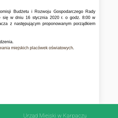
omisji
Budżetu i Rozwoju Gospodarczego Rady
e się w dniu
16
s
tyczni
a
2
0
20
r. o godz. 8:
00 w
pacza z następującym proponowanym porządkiem
dzenia.
wania miejskich placówek oświatowych
.
Urząd Miejski w Karpaczu