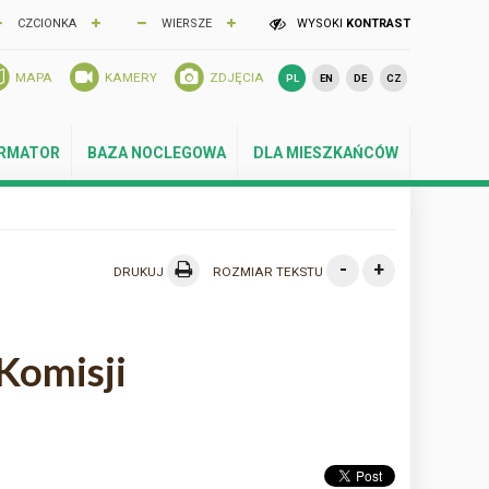
CZCIONKA
WIERSZE
WYSOKI
KONTRAST
MAPA
KAMERY
ZDJĘCIA
PL
EN
DE
CZ
ORMATOR
BAZA NOCLEGOWA
DLA MIESZKAŃCÓW
-
+
DRUKUJ
ROZMIAR TEKSTU
Komisji