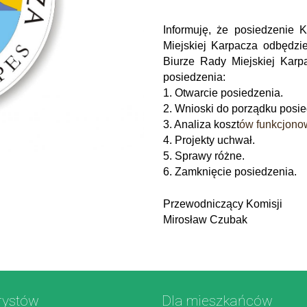
Informuję, że posiedzenie K
Miejskiej Karpacza
odbędzi
Biurze Rady Miejskiej Kar
posiedzenia:
1. Otwarcie posiedzenia.
2. Wnioski do porządku posie
3. Analiza koszt
ów funkcjono
4. Projekty uchwał.
5.
Sprawy różne.
6
. Zamknięcie posiedzenia.
Przewodniczący Komisji
Mirosław Czubak
rystów
Dla mieszkańców