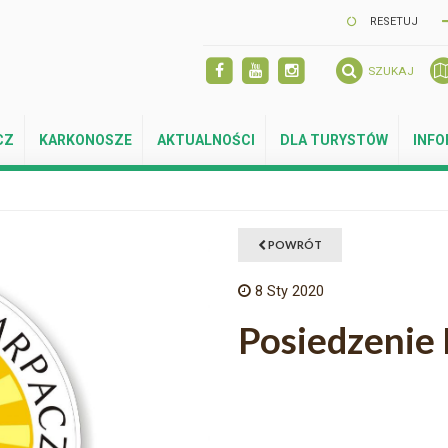
RESETUJ
SZUKAJ
CZ
KARKONOSZE
AKTUALNOŚCI
DLA TURYSTÓW
INF
POWRÓT
8
Sty 2020
Posiedzenie 