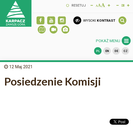
RESETUJ
WYSOKI
KONTRAST
POKAŻ MENU
PL
EN
DE
CZ
12
Maj 2021
Posiedzenie Komisji