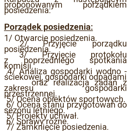
proponowanym porządkiem
posiedzenia:
Porządek posiedzenia:
1/ Otwarcie posiedzenia.
2/ Przyjęcie porządku
posiedzenia.
3/ Przyjęcie protokołu
z poprzedniego spotkania
komisji.
4/ Analiza gospodarki wodno -
ściekowej, gospodarki odpadami
oraz realizacja zadań z
zakresu gospodarki
przestrzennej.
5/ Ocena obiektów sportowych.
6/ Ocena stanu przygotowań do
sezonu letniego.
5/ Projekty uchwał.
6/ Sprawy różne.
7/ Zamknięcie posiedzenia.