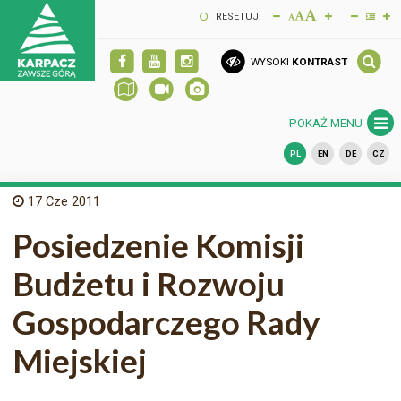
RESETUJ
WYSOKI
KONTRAST
POKAŻ MENU
PL
EN
DE
CZ
17
Cze 2011
Posiedzenie Komisji
Budżetu i Rozwoju
Gospodarczego Rady
Miejskiej