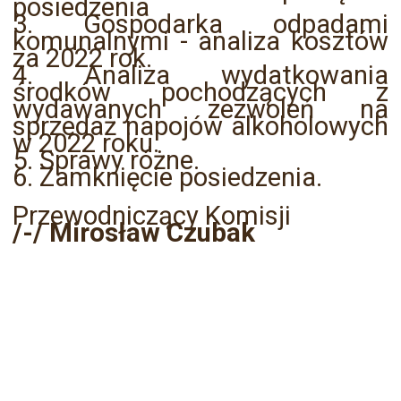
posiedzenia
3. Gospodarka odpadami
komunalnymi - analiza kosztów
za 2022 rok.
4. Analiza wydatkowania
środków pochodzących z
wydawanych zezwoleń na
sprzedaż napojów alkoholowych
w 2022 roku.
5. Sprawy różne.
6. Zamknięcie posiedzenia.
Przewodniczący Komisji
/-/ Mirosław Czubak