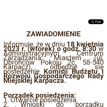
ZAWIADOMIENIE
Informuję, że w dniu
18 kwietnia
2023 r. (wtorek) o godz. 8:30
w
Administracyjnym Centrum
Zarządzania Miastem (ul.
Obrońców Pokoju 2c, 58-540
Karpacz), odbędzie się
posiedzenie
Komisji Budżetu i
Rozwoju Gospodarczego Rady
Miejskiej Karpacza.
Porządek posiedzenia:
1. Otwarcie posiedzenia.
2. Wnioski do porządku