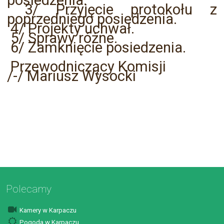
posiedzenia.
3/ Przyjęcie protokołu z
poprzedniego posiedzenia.
4/ Projekty uchwał.
5/ Sprawy różne.
6/ Zamknięcie posiedzenia.
Przewodniczący Komisji
/-/ Mariusz Wysocki
Polecamy
Kamery w Karpaczu
Pogoda w Karpaczu