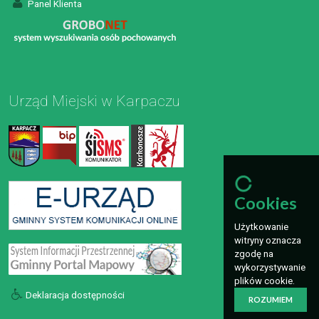
Panel Klienta
Urząd Miejski w Karpaczu
Cookies
Użytkowanie
witryny oznacza
zgodę na
wykorzystywanie
plików cookie.
Deklaracja dostępności
ROZUMIEM