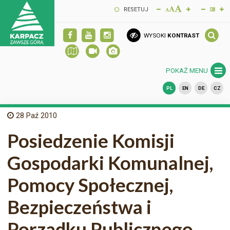
RESETUJ
WYSOKI
KONTRAST
POKAŻ MENU
PL
EN
DE
CZ
28
Paź 2010
Posiedzenie Komisji
Gospodarki Komunalnej,
Pomocy Społecznej,
Bezpieczeństwa i
Porządku Publicznego