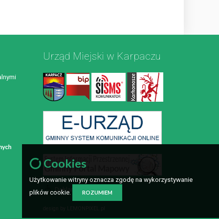
Urząd Miejski w Karpaczu
lnymi
Cookies
Użytkowanie witryny oznacza zgodę na wykorzystywanie
Deklaracja dostępności
plików cookie.
ROZUMIEM
design by
LEMONPIXEL.pl