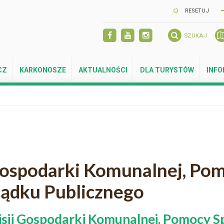
RESETUJ
SZUKAJ
CZ
KARKONOSZE
AKTUALNOŚCI
DLA TURYSTÓW
INF
Gospodarki Komunalnej, Pom
ządku Publicznego
isji Gospodarki Komunalnej, Pomocy S