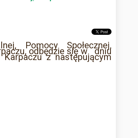
lnej, Pomocy Społecznej,
paczu, odbędzie się w dniu
 w Karpaczu z następującym