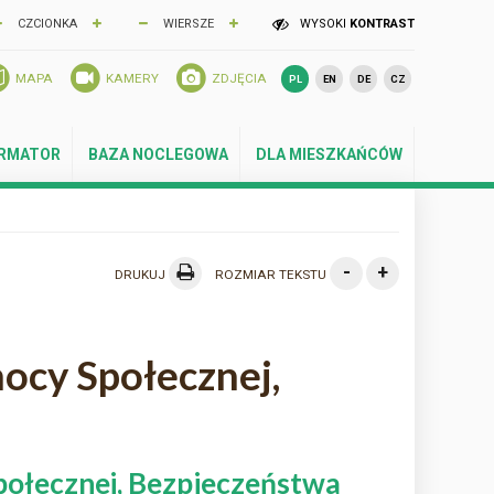
CZCIONKA
WIERSZE
WYSOKI
KONTRAST
MAPA
KAMERY
ZDJĘCIA
PL
EN
DE
CZ
ORMATOR
BAZA NOCLEGOWA
DLA MIESZKAŃCÓW
-
+
DRUKUJ
ROZMIAR TEKSTU
ocy Społecznej,
połecznej, Bezpieczeństwa