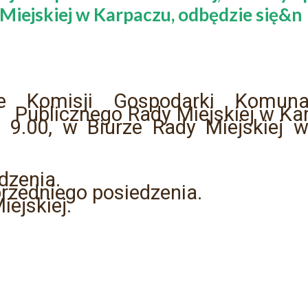
Miejskiej w Karpaczu, odbędzie się&n
ie Komisji Gospodarki Komuna
 Publicznego Rady Miejskiej w Kar
. 9.00, w Biurze Rady Miejskiej
dzenia.
przedniego posiedzenia.
ejskiej.