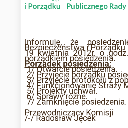
i Porządku Publicznego Rady 
Informuję, że posiedzen
Bezpieczeństwa
i Porządku
19 kwietnia 2012r. o godz
porządkiem posiedzenia.
Porządek posiedzenia:
1/ Otwarcie posiedzenia.
2/ Przyjęcie porządku posie
3/ Przyjęcie protokołu z po
4/ Funkcjonowanie Straży Mi
5/ Projekty uchwał.
6/ Sprawy różne.
7/ Zamknięcie posiedzenia.
Przewodniczący Komisji
/-/ Radosław Jęcek