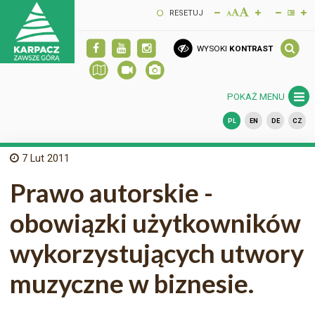
RESETUJ
WYSOKI
KONTRAST
POKAŻ MENU
PL
EN
DE
CZ
7
Lut 2011
Prawo autorskie -
obowiązki użytkowników
wykorzystujących utwory
muzyczne w biznesie.