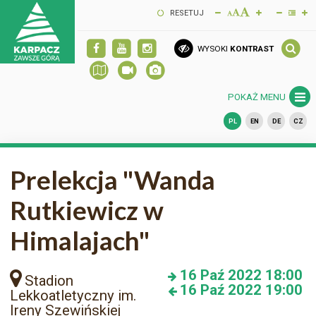
RESETUJ
WYSOKI
KONTRAST
POKAŻ MENU
PL
EN
DE
CZ
Prelekcja "Wanda
Rutkiewicz w
Himalajach"
16
Paź 2022
18:00
Stadion
16
Paź 2022
19:00
Lekkoatletyczny im.
Ireny Szewińskiej