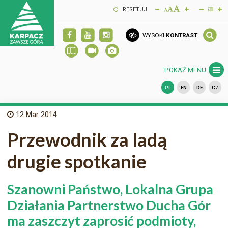
RESETUJ
WYSOKI
KONTRAST
POKAŻ MENU
PL
EN
DE
CZ
12
Mar 2014
Przewodnik za ladą
drugie spotkanie
Szanowni Państwo, Lokalna Grupa
Działania Partnerstwo Ducha Gór
ma zaszczyt zaprosić podmioty,