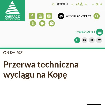
RESETUJ
WYSOKI
KONTRAST
POKAŻ MENU
PL
EN
DE
CZ
9
Kwi 2021
Przerwa techniczna
wyciągu na Kopę