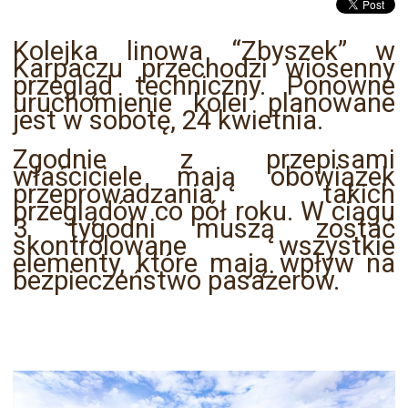
Kolejka linowa “Zbyszek” w
Karpaczu przechodzi wiosenny
przegląd techniczny. Ponowne
uruchomienie kolei planowane
jest w sobotę, 24 kwietnia.
Zgodnie z przepisami
właściciele mają obowiązek
przeprowadzania takich
przeglądów co pół roku. W ciągu
3 tygodni muszą zostać
skontrolowane wszystkie
elementy, które mają wpływ na
bezpieczeństwo pasażerów.