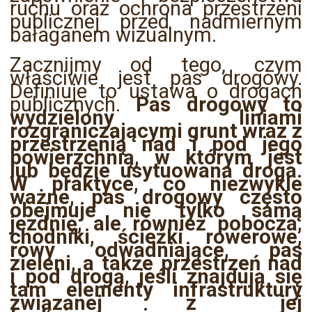
ruchu oraz ochrona przestrzeni
publicznej przed nadmiernym
bałaganem wizualnym.
Zacznijmy od tego, czym
właściwie jest pas drogowy.
Definiuje to ustawa o drogach
publicznych.
Pas drogowy to
wydzielony liniami
rozgraniczającymi grunt wraz z
przestrzenią nad i pod jego
powierzchnią, w którym jest
lub będzie usytuowana droga.
W praktyce, co niezwykle
ważne, pas drogowy często
obejmuje nie tylko samą
jezdnię, ale również pobocza,
chodniki, ścieżki rowerowe,
rowy odwadniające, pas
zieleni, a także przestrzeń nad
i pod drogą, jeśli znajdują się
tam elementy infrastruktury
związanej z jej