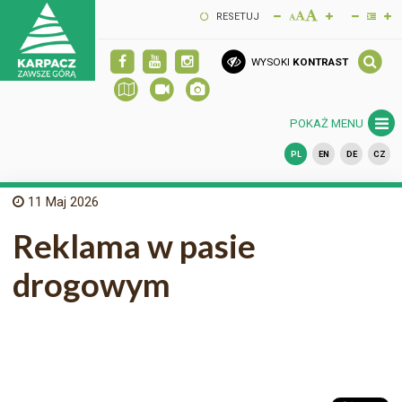
RESETUJ
WYSOKI
KONTRAST
POKAŻ MENU
PL
EN
DE
CZ
11
Maj 2026
Reklama w pasie
drogowym