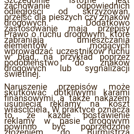
Szczególnie istotne jest
zachowanie odpowiednich
odległości od skrzyżowań,
przejść dla pieszych czy znaków
drogowych. Dodatkowo
zastosowanie mają przepisy
Prawo o ruchu drogowym, które
zabraniają umieszczania
elementów mogących
wprowadzać uczestników ruchu
w błąd, na przykład poprzez
podobieństwo do znaków
drogowych lub sygnalizacji
świetlnej.
Naruszenie przepisów może
skutkować dotkliwymi karami
finansowymi, a także nakazem
usunięcia reklamy na koszt
właściciela. W praktyce oznacza
to, że każde postawienie
reklamy w pasie drogowym
powinno być poprzedzone
złożeniem do Burmistrza