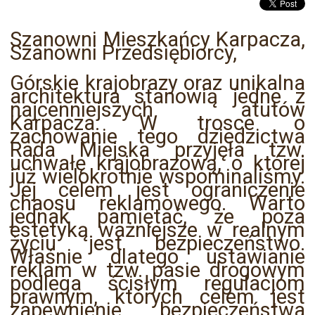
Szanowni Mieszkańcy Karpacza,
Szanowni Przedsiębiorcy,
Górskie krajobrazy oraz unikalna
architektura stanowią jedne z
najcenniejszych atutów
Karpacza. W trosce o
zachowanie tego dziedzictwa
Rada Miejska przyjęła tzw.
uchwałę krajobrazową, o której
już wielokrotnie wspominaliśmy.
Jej celem jest ograniczenie
chaosu reklamowego. Warto
jednak pamiętać, że poza
estetyką ważniejsze w realnym
życiu jest bezpieczeństwo.
Właśnie dlatego ustawianie
reklam w tzw. pasie drogowym
podlega ścisłym regulacjom
prawnym, których celem jest
zapewnienie bezpieczeństwa