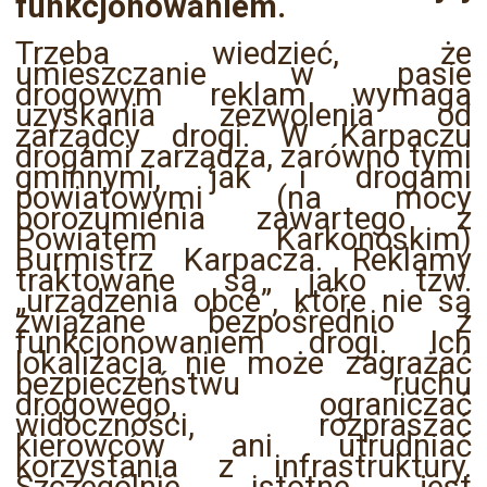
funkcjonowaniem.
Trzeba wiedzieć, że
umieszczanie w pasie
drogowym reklam wymaga
uzyskania zezwolenia od
zarządcy drogi. W Karpaczu
drogami zarządza, zarówno tymi
gminnymi, jak i drogami
powiatowymi (na mocy
porozumienia zawartego z
Powiatem Karkonoskim)
Burmistrz Karpacza. Reklamy
traktowane są jako tzw.
„urządzenia obce”, które nie są
związane bezpośrednio z
funkcjonowaniem drogi. Ich
lokalizacja nie może zagrażać
bezpieczeństwu ruchu
drogowego, ograniczać
widoczności, rozpraszać
kierowców ani utrudniać
korzystania z infrastruktury.