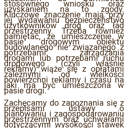
stosownego wniosku oraz
uzyskaniem na to zgody.
Kluczowe znaczenie mają przy
jej wydawaniu bezpieczeństwo
użytkowników dróg oraz ład
przestrzenny. Trzeba również
pamiętać, że umieszczenie w
pasie drogowym obiektu
budowlanego nie związanego z
potrzebami zarządzania
drogami lub potrzebami ruchu
drogowego (czyli właśnie
reklamy) wiąże się z opłatami
zależnymi od wielkości
powierzchni reklamy i czasu na
jaki ma być umieszczona w
pasie drogi.
Zachęcamy do zapoznania się z
przepisami ustawy o
planowaniu i zagospodarowaniu
przestrzennym oraz uchwałami
dotyczącymi wysokości stawek