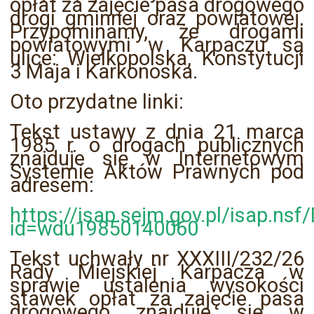
opłat za zajęcie pasa drogowego
drogi gminnej oraz powiatowej.
Przypominamy, że drogami
powiatowymi w Karpaczu są
ulice: Wielkopolska, Konstytucji
3 Maja i Karkonoska.
Oto przydatne linki:
Tekst ustawy z dnia 21 marca
1985 r. o drogach publicznych
znajduje się w Internetowym
Systemie Aktów Prawnych pod
adresem:
https://isap.sejm.gov.pl/isap.nsf
id=wdu19850140060
Tekst uchwały nr XXXIII/232/26
Rady Miejskiej Karpacza w
sprawie ustalenia wysokości
stawek opłat za zajęcie pasa
drogowego znajduje się w