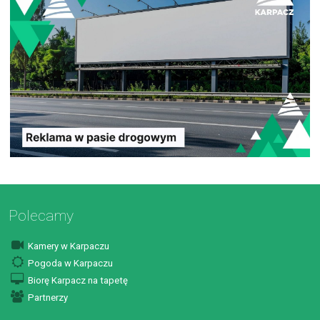
Polecamy
Kamery w Karpaczu
Pogoda w Karpaczu
Biorę Karpacz na tapetę
Partnerzy