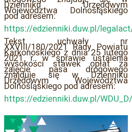
Dzienniku Urzędowym
Województwa Dolnośląskiego
pod adresem:
https://edzienniki.duw.pl/legala
Tekst uchwały nr
XXVIII/180/2021 Rady Powiatu
Karkonoskiego z dnia 25 lutego
2021 r. w sprawie ustalenia
wysokości stawek opłat za
zajęcie pasa drogowego
znajduje się w Dzienniku
Urzędowym Województwa
Dolnośląskiego pod adresem:
https://edzienniki.duw.pl/WDU_D