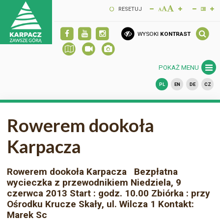
RESETUJ
WYSOKI
KONTRAST
POKAŻ MENU
PL
EN
DE
CZ
Rowerem dookoła
Karpacza
Rowerem dookoła Karpacza Bezpłatna
wycieczka z przewodnikiem Niedziela, 9
czerwca 2013 Start : godz. 10.00 Zbiórka : przy
Ośrodku Krucze Skały, ul. Wilcza 1 Kontakt:
Marek Sc