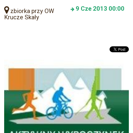
9
Cze 2013
00:00
zbiorka przy OW
Krucze Skały