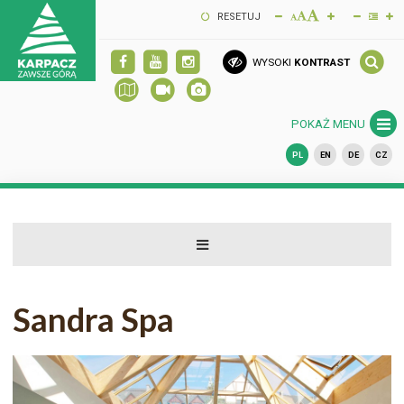
RESETUJ
WYSOKI
KONTRAST
POKAŻ MENU
PL
EN
DE
CZ
Sandra Spa