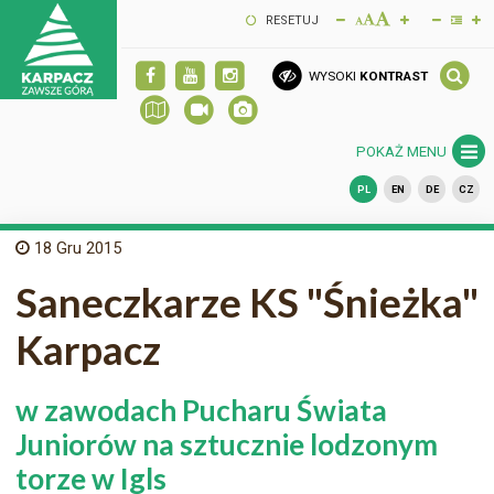
RESETUJ
WYSOKI
KONTRAST
POKAŻ MENU
PL
EN
DE
CZ
18
Gru 2015
Saneczkarze KS "Śnieżka"
Karpacz
w zawodach Pucharu Świata
Juniorów na sztucznie lodzonym
torze w Igls