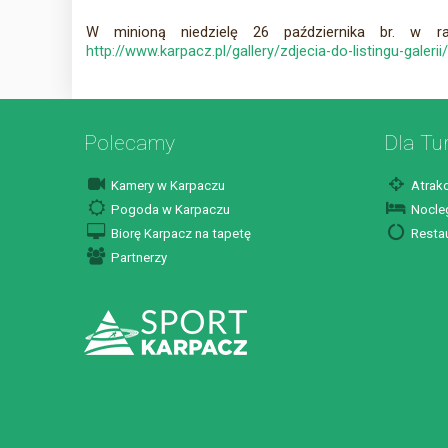
W minioną niedzielę 26 października br. w 
http://www.karpacz.pl/gallery/zdjecia-do-listingu-galer
Polecamy
Dla Tu
Kamery w Karpaczu
Atrakc
Pogoda w Karpaczu
Nocleg
Biorę Karpacz na tapetę
Restau
Partnerzy