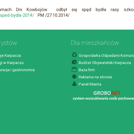
ramach Dni Kowbojów odbył się spęd bydła rasy szkocki
ii/sped-bydla-2014/
PM /27.10.2014/
rystów
Dla mieszkańców
je Karpacza
Gospodarka Odpadami Komuna
i w Karpaczu
Budżet Obywatelski Karpacza
racje i gastronomia
Baza firm
Reklama na stronie
Panel Klienta