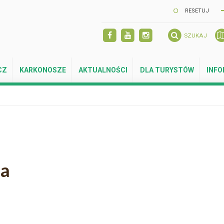
RESETUJ
SZUKAJ
CZ
KARKONOSZE
AKTUALNOŚCI
DLA TURYSTÓW
INF
ja