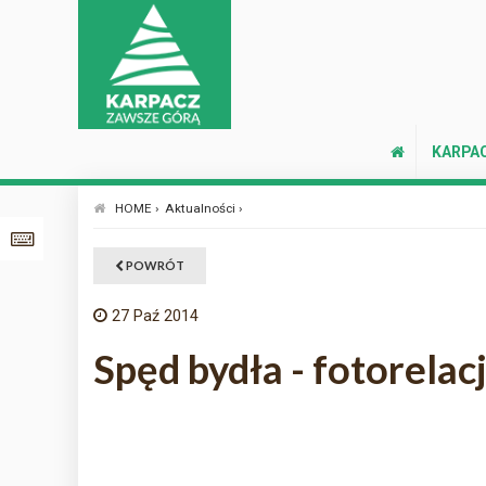
KARPA
HOME ›
Aktualności ›
POWRÓT
27
Paź 2014
Spęd bydła - fotorelac