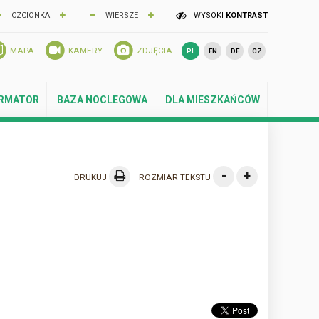
CZCIONKA
WIERSZE
WYSOKI
KONTRAST
MAPA
KAMERY
ZDJĘCIA
PL
EN
DE
CZ
ORMATOR
BAZA NOCLEGOWA
DLA MIESZKAŃCÓW
-
+
DRUKUJ
ROZMIAR TEKSTU