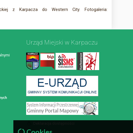
ej z Karpacza do Western City. Fotogaleria:
Urząd Miejski w Karpaczu
lnymi
Deklaracja dostępności
Cookies