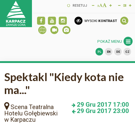
RESETUJ
WYSOKI
KONTRAST
POKAŻ MENU
PL
EN
DE
CZ
Spektakl "Kiedy kota nie
ma..."
29
Gru 2017
17:00
Scena Teatralna
29
Gru 2017
23:00
Hotelu Gołębiewski
w Karpaczu