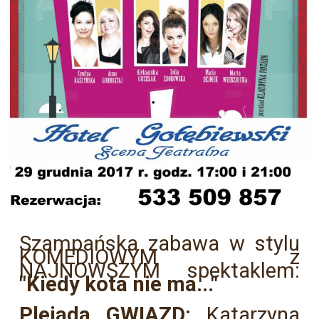
Szampańska zabawa w stylu
KOMEDIOWYM z
NAJNOWSZYM spektaklem:
"Kiedy kota nie ma..."
Plejada GWIAZD:
Katarzyna