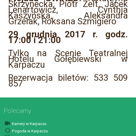
Skrzynecka, Piotr Zelt, Jacek
Lenartowicz, Cynthja
Kaszyńska, Aleksandra
Grzelak, Roksana Szmigiero
29 grudnia 2017 r. godz.
17:00 i 21:00
Tylko na Scenie Teatralnej
Hotelu Gołębiewski w
Karpaczu
Rezerwacja biletów: 533 509
857
Polecamy
Kamery w Karpaczu
Pogoda w Karpaczu