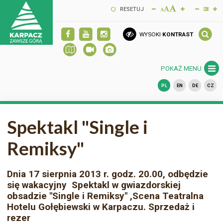
RESETUJ
WYSOKI
KONTRAST
POKAŻ MENU
PL
EN
DE
CZ
Spektakl "Single i
Remiksy"
Dnia 17 sierpnia 2013 r. godz. 20.00, odbędzie
się wakacyjny Spektakl w gwiazdorskiej
obsadzie "Single i Remiksy" ,Scena Teatralna
Hotelu Gołębiewski w Karpaczu. Sprzedaż i
rezer