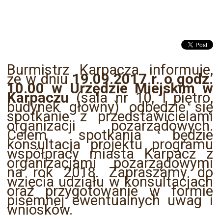
Burmistrz Karpacza informuje,
że w dniu
19.09.2017 r. o godz.
10.00
w Urzędzie Miejskim w
Karpaczu
(sala nr 10, I piętro,
budynek główny) odbędzie się
spotkanie z przedstawicielami
organizacji pozarządowych.
Celem spotkania będzie
konsultacja projektu programu
współpracy miasta Karpacz z
organizacjami pozarządowymi
na rok 2018. Zapraszamy do
wzięcia udziału w konsultacjach
oraz przygotowanie w formie
pisemnej ewentualnych uwag i
wniosków.