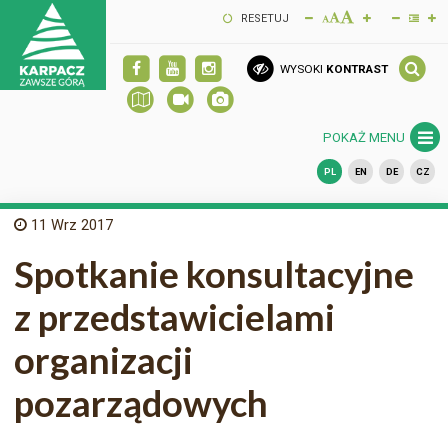
RESETUJ
WYSOKI
KONTRAST
POKAŻ MENU
PL
EN
DE
CZ
11
Wrz 2017
Spotkanie konsultacyjne
z przedstawicielami
organizacji
pozarządowych