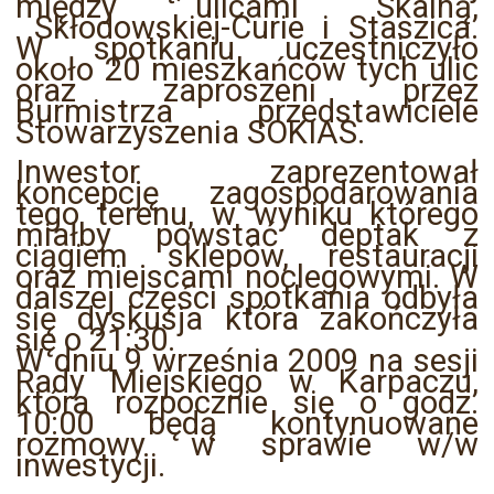
między ulicami Skalną,
Skłodowskiej-Curie i Staszica.
W spotkaniu uczestniczyło
około 20 mieszkańców tych ulic
oraz zaproszeni przez
Burmistrza przedstawiciele
Stowarzyszenia SOKIAS.
Inwestor zaprezentował
koncepcję zagospodarowania
tego terenu, w wyniku którego
miałby powstać deptak z
ciągiem sklepów, restauracji
oraz miejscami noclegowymi. W
dalszej części spotkania odbyła
się dyskusja która zakończyła
się o 21:30.
W dniu 9 września 2009 na sesji
Rady Miejskiego w Karpaczu,
która rozpocznie się o godz.
10:00 będą kontynuowane
rozmowy w sprawie w/w
inwestycji.