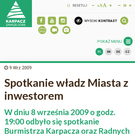
RESETUJ
WYSOKI
KONTRAST
POKAŻ MENU
PL
EN
DE
CZ
9
Wrz 2009
Spotkanie władz Miasta z
inwestorem
W dniu 8 września 2009 o godz.
19:00 odbyło się spotkanie
Burmistrza Karpacza oraz Radnych