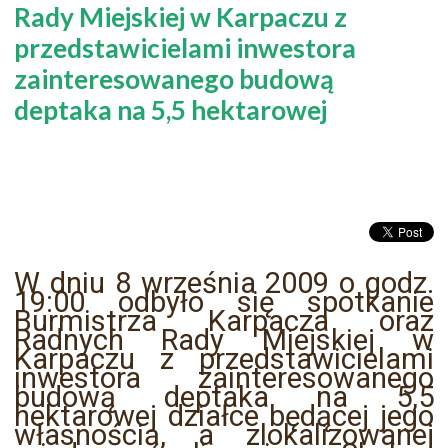
Rady Miejskiej w Karpaczu z
przedstawicielami inwestora
zainteresowanego budową
deptaka na 5,5 hektarowej
W dniu 8 września 2009 o godz.
19:00 odbyło się spotkanie
Burmistrza Karpacza oraz
Radnych Rady Miejskiej w
Karpaczu z przedstawicielami
inwestora zainteresowanego
budową deptaka na 5,5
hektarowej działce będącej jego
własnością, a zlokalizowanej