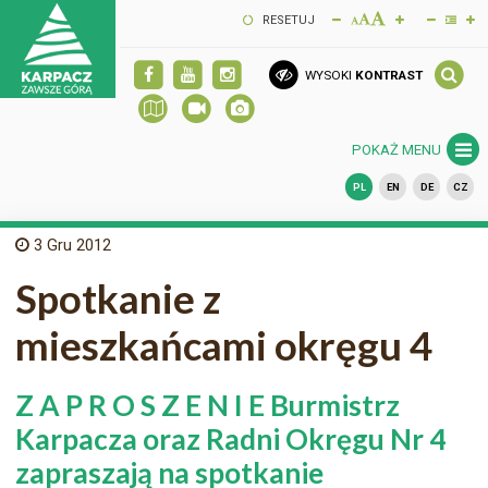
RESETUJ
WYSOKI
KONTRAST
POKAŻ MENU
PL
EN
DE
CZ
3
Gru 2012
Spotkanie z
mieszkańcami okręgu 4
Z A P R O S Z E N I E Burmistrz
Karpacza oraz Radni Okręgu Nr 4
zapraszają na spotkanie