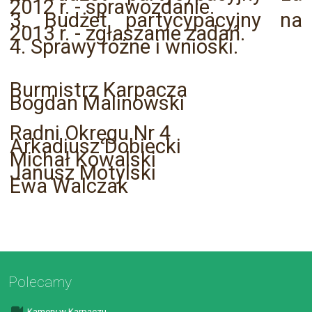
2012 r. - sprawozdanie.
3. Budżet partycypacyjny na
2013 r. - zgłaszanie zadań.
4. Sprawy różne i wnioski.
Burmistrz Karpacza
Bogdan Malinowski
Radni Okręgu Nr 4
Arkadiusz Dobiecki
Michał Kowalski
Janusz Motylski
Ewa Walczak
Polecamy
Kamery w Karpaczu