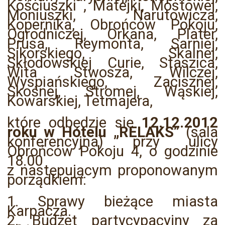
Kościuszki , Matejki, Mostowej,
Moniuszki, Narutowicza,
Kopernika, Obrońców Pokoju,
Ogrodniczej, Orkana, Plater,
Prusa, Reymonta, Sarniej,
Sikorskiego, Skalnej,
Skłodowskiej Curie, Staszica,
Wita Stwosza, Wilczej,
Wyspiańskiego, Zacisznej,
Skośnej, Stromej, Wąskiej,
Kowarskiej, Tetmajera,
które odbędzie się
12.12.2012
roku w Hotelu „RELAKS”
(sala
konferencyjna) przy ulicy
Obrońców Pokoju 4, o godzinie
18.00
z następującym proponowanym
porządkiem:
1. Sprawy bieżące miasta
Karpacza.
2. Budżet partycypacyjny za