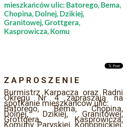
mieszkańców ulic: Batorego, Bema,
Chopina, Dolnej, Dzikiej,
Granitowej, Grottgera,
Kasprowicza, Komu
Z A P R O S Z E N I E
Burmistrz Karpacza oraz Radni
Okręgu Nr 4 zapraszają na
spotkanie mieszkańców ulic:
Batorego, Bema, Chopina,
Dolnej, Dzikiej, Granitowej,
Grottgera, Kasprowicza,
Komuny Paryskiej, Konopnickiej,