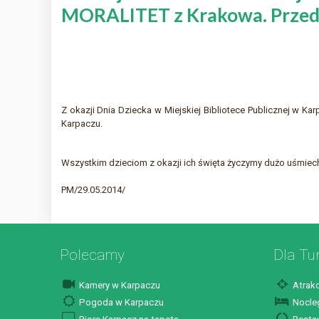
MORALITET z Krakowa. Przedsta
Z okazji Dnia Dziecka w Miejskiej Bibliotece Publicznej w Ka
Karpaczu.
Wszystkim dzieciom z okazji ich święta życzymy dużo uśmiech
PM/29.05.2014/
Polecamy
Dla Tu
Kamery w Karpaczu
Atrakc
Pogoda w Karpaczu
Nocleg