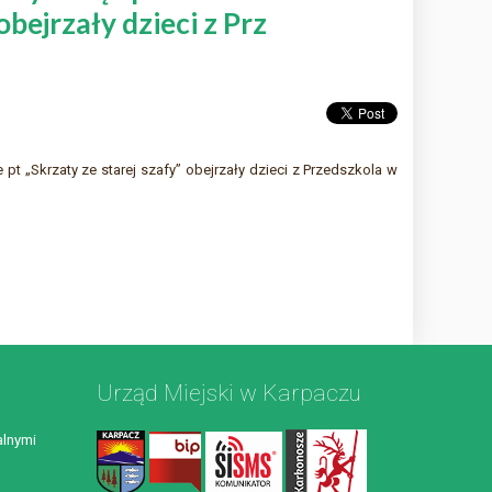
bejrzały dzieci z Prz
pt „Skrzaty ze starej szafy” obejrzały dzieci z Przedszkola w
Urząd Miejski w Karpaczu
lnymi