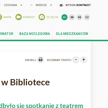
CZCIONKA
WIERSZE
WYSOKI
KONTRAST
MAPA
KAMERY
ZDJĘCIA
PL
EN
DE
CZ
ORMATOR
BAZA NOCLEGOWA
DLA MIESZKAŃCÓW
-
+
DRUKUJ
ROZMIAR TEKSTU
 w Bibliotece
dbyło się spotkanie z teatrem