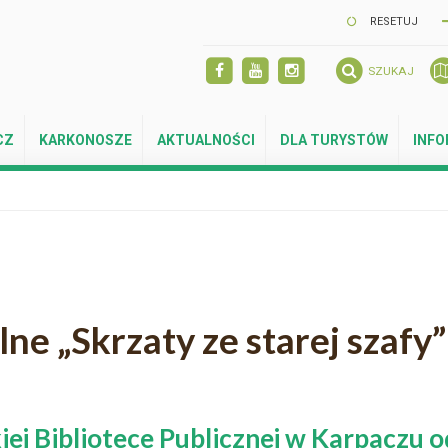
RESETUJ
SZUKAJ
CZ
KARKONOSZE
AKTUALNOŚCI
DLA TURYSTÓW
INF
ne „Skrzaty ze starej szafy”
iej Bibliotece Publicznej w Karpaczu o