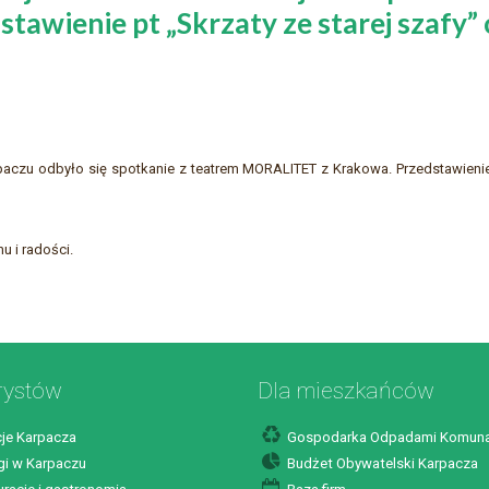
wienie pt „Skrzaty ze starej szafy” o
rpaczu odbyło się spotkanie z teatrem MORALITET z Krakowa. Przedstawienie 
u i radości.
rystów
Dla mieszkańców
je Karpacza
Gospodarka Odpadami Komuna
i w Karpaczu
Budżet Obywatelski Karpacza