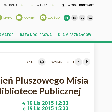
CZCIONKA
WIERSZE
WYSOKI
KONTRAST
MAPA
KAMERY
ZDJĘCIA
PL
EN
DE
CZ
ORMATOR
BAZA NOCLEGOWA
DLA MIESZKAŃCÓW
-
+
DRUKUJ
ROZMIAR TEKSTU
ień Pluszowego Misia
Bibliotece Publicznej
19
Lis 2015
12:00
19
Lis 2015
15:00