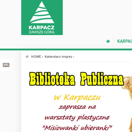
KARPA
HOME ›
Kalendarz imprez ›