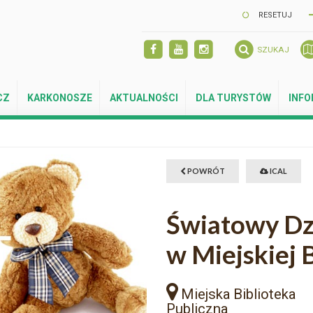
RESETUJ
SZUKAJ
CZ
KARKONOSZE
AKTUALNOŚCI
DLA TURYSTÓW
INF
POWRÓT
ICAL
Światowy Dz
w Miejskiej 
Miejska Biblioteka
Publiczna