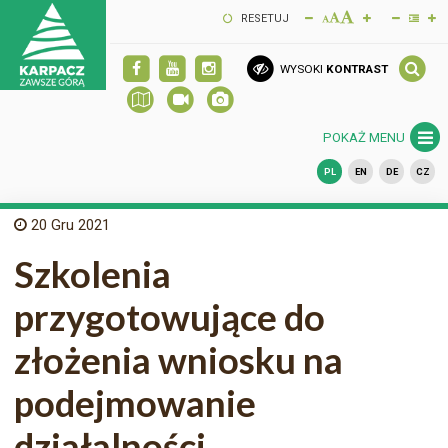
RESETUJ
WYSOKI
KONTRAST
POKAŻ MENU
PL
EN
DE
CZ
20
Gru 2021
Szkolenia
przygotowujące do
złożenia wniosku na
podejmowanie
działalności