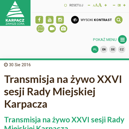
RESETUJ
WYSOKI
KONTRAST
POKAŻ MENU
PL
EN
DE
CZ
30
Sie 2016
Transmisja na żywo XXVI
sesji Rady Miejskiej
Karpacza
Transmisja na żywo XXVI sesji Rady
Miejskiej Karpacza